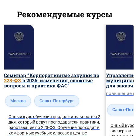
Рекомендуемые курсы
Семинар “Корпоративные закупки по
Управление
223-ФЗ
в 2026: изменения, сложные
муниципал
вопросы и практика ФАС”
для заказч
повышение 
Москва
Санкт-Петербург
Санкт-Пете
Очный курс обучения продолжительностью 2
дня, который ведут преподаватели-практики,
Очный курс 
работающие по 223-ФЗ. Обучение проходит в
экспертов-п
комфортных учебных классах в центре