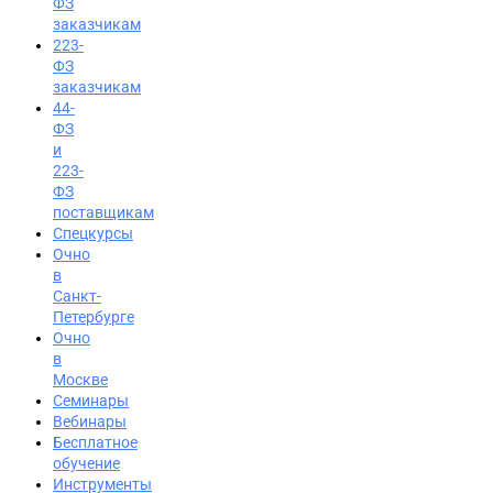
ФЗ
заказчикам
223-
ФЗ
заказчикам
44-
ФЗ
и
223-
ФЗ
поставщикам
Спецкурсы
Очно
в
Санкт-
Петербурге
Очно
в
Москве
Семинары
Вход на портал
Вебинары
Бесплатное
8 (495) 228-47-43
обучение
Инструменты