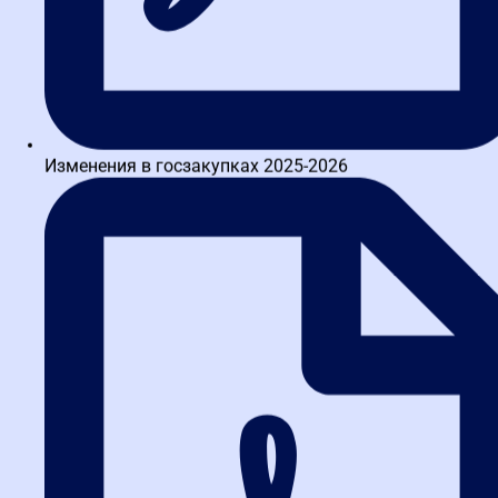
Ринкевич Дмитрий Викторович
Главный специалист по проведению закупочных процедур АО
"ГАЗПРОМНЕФТЬ-АЭРО". 16-летний опыт практической
деятельности в закупках. Проводил полный цикл закупок и
Изменения в госзакупках 2025-2026
представлял...
Школьников Артем Алексеевич
Практик в сфере закупок с 16-летним стажем, включающим
руководящие позиции в энергетическом секторе, начальник
службы закупочной и договорной деятельности в...