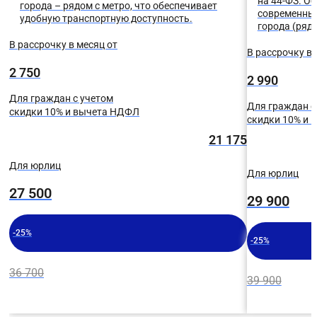
на 44-ФЗ. О
города – рядом с метро, что обеспечивает
современных
удобную транспортную доступность.
города (рядо
В рассрочку в месяц от
В рассрочку в 
2 750
2 990
Для граждан с учетом
Для граждан с
скидки 10% и вычета НДФЛ
скидки 10% и
21 175
Для юрлиц
Для юрлиц
27 500
29 900
-25%
-25%
36 700
39 900