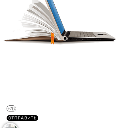
Получите краткий курс по
44-ФЗ в формате PDF
бесплатно!
Отправим его Вам сразу же в Telegram, MAX или
WhatsApp​
ОТПРАВИТЬ