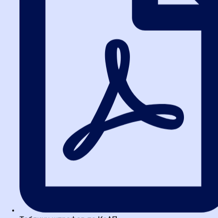
современные инструменты, вы сможете эффективно работать в
новой системе, где бы ни находились.
Вопрос для самопроверки:
Какие аспекты изменений в 44-ФЗ
требуют наибольшего внимания при участии в электронных
торгах?
Об авторе
Чуенков Андрей Петрович
Эксперт-практик по закупкам, сочетающий компетенции