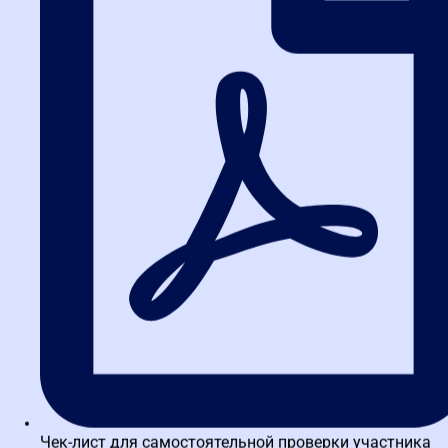
Шигаев Валерий Юрьевич
Кандидат медицинских наук. Эксперт Национальной Ассоциации
институтов закупок России. Ведущий специалист отдела
государственного заказа Комитета по здравоохранению
Правительства Санкт-Петербурга. Сочетание...
Спирин Андрей Андреевич
Руководитель отдела развития продуктов обучения для
участников закупок Департамента обучения площадки РТС-
тендер. Организовывал и осуществлял контроль проведения
более 600 обучающих...
Чек-лист для самостоятельной проверки участника