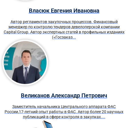
Власюк Евгения Ивановна
Автор регламентов закупочных процессов. Финансовый
менеджер по контролю тендеров девелоперской компании
Capital Group. Автор экспертных статей в профильных изданиях
(«Госзаказ...
Великанов Александр Петрович
Заместитель начальника Центрального аппарата ФАС
России,17-летний опыт работы в ФАС. Автор более 20 научных
публикаций в сфере контроля в закупках....