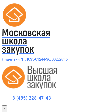
Московская
школа
закупок
Лицензия № Л035-01244-36/00229715 →
Проверить в реестре Рособрнадзора →
Все курсы 44-ФЗ и 223-ФЗ
8 (495) 228-47-43
Курсы по 44-ФЗ
Курсы по 223-ФЗ
44-ФЗ и 223-ФЗ заказчикам