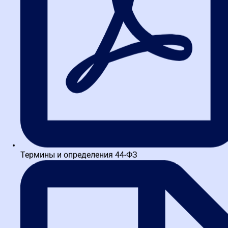
Активное участие в пробных тендерах позволяет наработать
опыт взаимодействия с электронными площадками и
электронной подписью. Это помогает выявлять типичные
ошибки и оптимизировать внутренние процессы. Компаниям,
базирующимся в Москве, рекомендуется использовать эту
практику для повышения конкурентоспособности на рынке
госзакупок.
Глубокое изучение законодательных нюансов
Понимание деталей изменений в 44-ФЗ и их практического
применения является залогом успешного участия в тендерах.
Изучайте официальные документы, участвуйте в вебинарах и
консультируйтесь с экспертами, чтобы оставаться в курсе
актуальных требований.
Заключение
Термины и определения 44-ФЗ
Изменения в 44-ФЗ создают новые возможности для участников
государственных закупок, способствуя прозрачности и
инновациям. Специалисты, готовые к непрерывному обучению и
адаптации, смогут не только соответствовать обновленным
стандартам, но и вносить вклад в развитие справедливой
конкурентной среды. Следуя лучшим практикам и используя