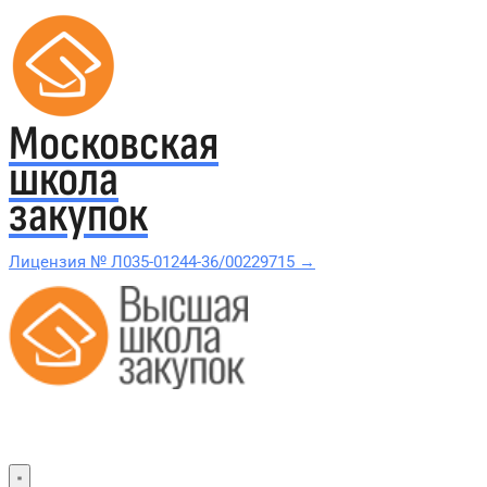
Московская
школа
закупок
Лицензия № Л035-01244-36/00229715 →
Проверить в реестре Рособрнадзора →
Все курсы 44-ФЗ и 223-ФЗ
Курсы по 44-ФЗ
Курсы по 223-ФЗ