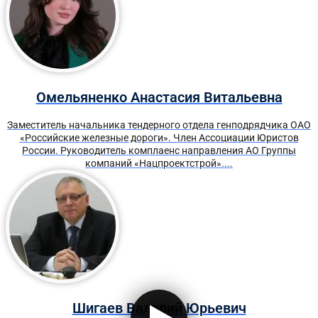
Омельяненко Анастасия Витальевна
Заместитель начальника тендерного отдела генподрядчика ОАО
«Российские железные дороги». Член Ассоциации Юристов
России. Руководитель комплаенс направления АО Группы
компаний «Нацпроектстрой»....
Шигаев Валерий Юрьевич