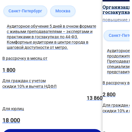
Организаци
Санкт-Петербург
Москва
госзакупкам
повышение к
Аудиторное обучение 5 дней в очном формате
с живыми преподавателями – экспертами и
Санкт-Пете
практиками в госзакупках по 44-ФЗ.
Комфортные аудитории в центре города в
шаговой доступности от метро.
Аудиторное 
продолжител
В рассрочку в месяц от
Преподавате
специализир
1 800
представите
Для граждан с учетом
В рассрочку в 
скидки 10% и вычета НДФЛ
2 800
13 860
Для граждан с
Для юрлиц
скидки 10% и 
18 000