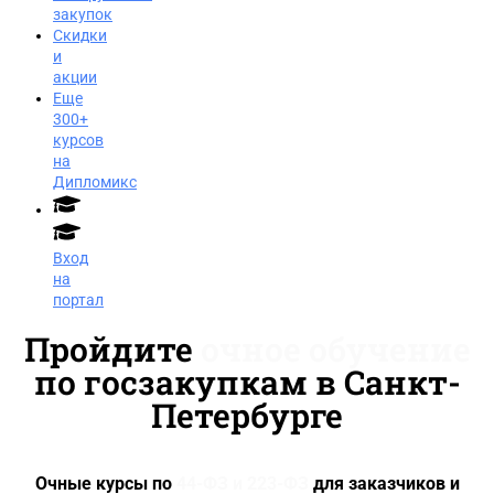
закупок
Скидки
и
акции
Еще
300+
курсов
на
Дипломикс
Вход
на
портал
Пройдите
очное обучение
по госзакупкам в Санкт-
Петербурге
Очные курсы по
44-ФЗ и 223-ФЗ
для заказчиков и
Заказать звонок