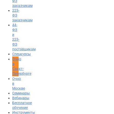
ФЗ
заказчикам
223-
ФЗ
заказчикам
44-
ФЗ
и
223-
ФЗ
поставщикам
Спецкурсы
Очно
в
Санкт-
Петербурге
Очно
в
Москве
Семинары
Вход на портал
Вебинары
Бесплатное
8 (495) 228-47-43
обучение
Инструменты