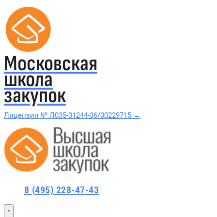
Московская
школа
закупок
Лицензия № Л035-01244-36/00229715 →
Проверить в реестре Рособрнадзора →
Все курсы 44-ФЗ и 223-ФЗ
8 (495) 228-47-43
Курсы по 44-ФЗ
Курсы по 223-ФЗ
44-ФЗ и 223-ФЗ заказчикам