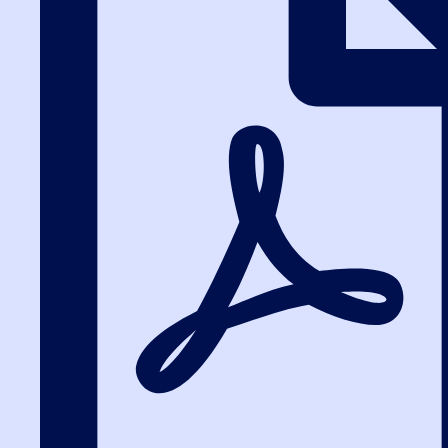
субъекта персональных данных, если иное не предусмотрено
федеральным законом.
12. Заключительные положения
Методическое пособие по 44-ФЗ
12.1. Пользователь может получить любые разъяснения
по интересующим вопросам, касающимся обработки его
персональных данных, обратившись к Оператору с помощью
электронной почты info@fz44.org.
12.2. В данном документе будут отражены любые изменения
политики обработки персональных данных Оператором.
Политика действует бессрочно до замены ее новой версией.
12.3. Актуальная версия Политики в свободном доступе
расположена в сети Интернет по адресу https://fz44.org/personal-
data.