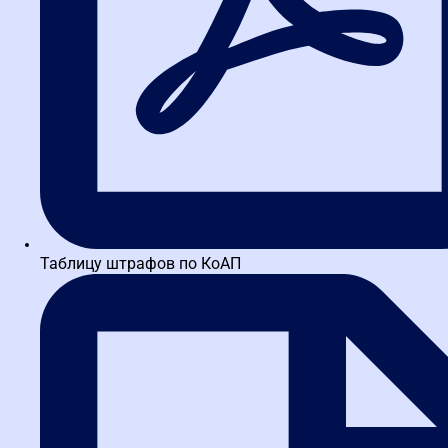
Открой меня!
Московская школа закупок
ИНН 3664229682 КПП 366401001 ОГРН 1173600010121
ул. Марксистская, д. 34, корп. 7, Москва (ст. м.
Марксистская / Крестьянская застава / Пролетарская)