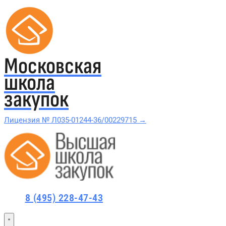
Московская
школа
закупок
Лицензия № Л035-01244-36/00229715 →
Проверить в реестре Рособрнадзора →
Все курсы 44-ФЗ и 223-ФЗ
8 (495) 228-47-43
Курсы по 44-ФЗ
Курсы по 223-ФЗ
44-ФЗ и 223-ФЗ заказчикам