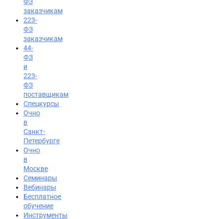
ФЗ
заказчикам
223-
ФЗ
заказчикам
44-
ФЗ
и
223-
ФЗ
поставщикам
Спецкурсы
Очно
в
Санкт-
Петербурге
Очно
в
Москве
Семинары
Вход на портал
Вебинары
Бесплатное
8 (495) 228-47-43
обучение
Инструменты