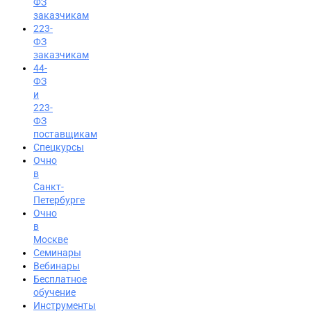
ФЗ
заказчикам
223-
ФЗ
заказчикам
44-
ФЗ
и
223-
ФЗ
поставщикам
Спецкурсы
Очно
в
Санкт-
Петербурге
Очно
в
Москве
Семинары
Вход на портал
Вебинары
Бесплатное
8 (495) 228-47-43
обучение
Инструменты