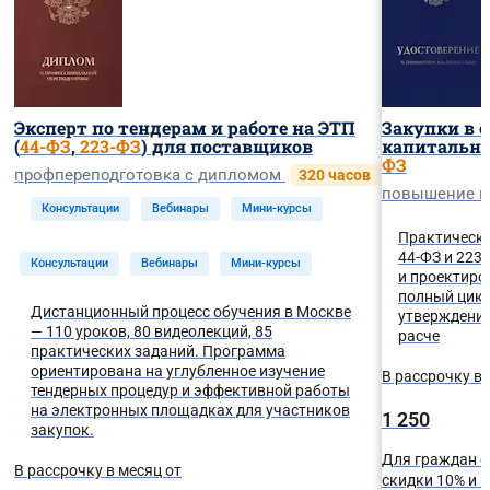
Эксперт по тендерам и работе на ЭТП
Закупки в с
(
44-ФЗ
,
223-ФЗ
) для поставщиков
капитально
ФЗ
профпереподготовка с дипломом
320 часов
повышение 
Консультации
Вебинары
Мини-курсы
Практическо
44-ФЗ и 223
Консультации
Вебинары
Мини-курсы
и проектиро
полный цикл
Дистанционный процесс обучения в Москве
утверждения
— 110 уроков, 80 видеолекций, 85
расче
практических заданий. Программа
ориентирована на углубленное изучение
В рассрочку в 
тендерных процедур и эффективной работы
на электронных площадках для участников
1 250
закупок.
Для граждан с
В рассрочку в месяц от
скидки 10% и