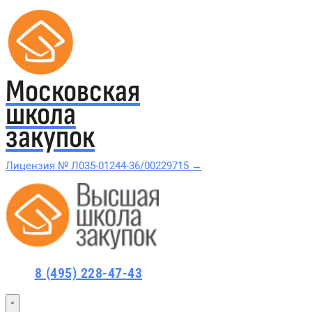
Московская
школа
закупок
Лицензия № Л035-01244-36/00229715 →
Проверить в реестре Рособрнадзора →
Все курсы 44-ФЗ и 223-ФЗ
8 (495) 228-47-43
Курсы по 44-ФЗ
Курсы по 223-ФЗ
44-ФЗ и 223-ФЗ заказчикам