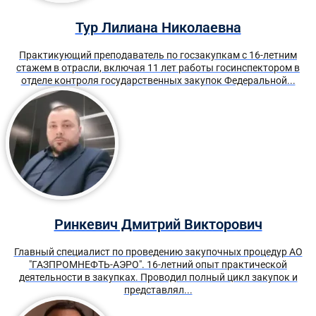
Тур Лилиана Николаевна
Практикующий преподаватель по госзакупкам с 16-летним
стажем в отрасли, включая 11 лет работы госинспектором в
отделе контроля государственных закупок Федеральной...
Ринкевич Дмитрий Викторович
Главный специалист по проведению закупочных процедур АО
"ГАЗПРОМНЕФТЬ-АЭРО". 16-летний опыт практической
деятельности в закупках. Проводил полный цикл закупок и
представлял...