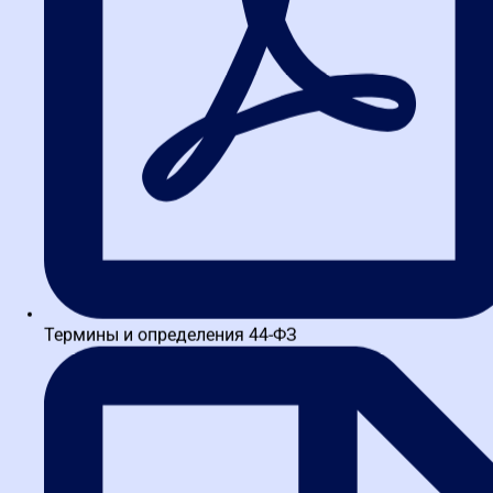
Начальник сектора управления государственного заказа
Комитета экономического развития, промышленной политики и
торговли Правительства Санкт-Петербурга. Эксперт в сфере
антикоррупционного комплаенса и...
Шигаев Валерий Юрьевич
Термины и определения 44-ФЗ
Кандидат медицинских наук. Эксперт Национальной Ассоциации
институтов закупок России. Ведущий специалист отдела
государственного заказа Комитета по здравоохранению
Правительства Санкт-Петербурга. Сочетание...