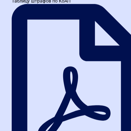
Таблицу штрафов по КоАП
Имеет опыт работы в правовом управлении ФАС России.
Аналитик по стандартизации закупок при Правительстве
Москвы. Эксперт специализированной организации по
проведению...
Власюк Евгения Ивановна
Автор регламентов закупочных процессов. Финансовый
менеджер по контролю тендеров девелоперской компании
Capital Group. Автор экспертных статей в профильных изданиях
(«Госзаказ...