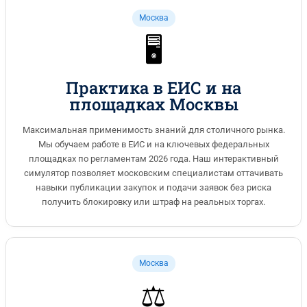
помогает соответствовать, предоставляя ежемесячные
Москва
аналитические обзоры новшеств и прямые консультации
для адаптации стратегий. Это позволяет специалистам не
🖥️
только реагировать на изменения, но и proactively
выстраивать свою профессиональную деятельность,
укрепляя позиции на рынке.
Практика в ЕИС и на
площадках Москвы
Максимальная применимость знаний для столичного рынка.
Мы обучаем работе в ЕИС и на ключевых федеральных
площадках по регламентам 2026 года. Наш интерактивный
симулятор позволяет московским специалистам оттачивать
навыки публикации закупок и подачи заявок без риска
получить блокировку или штраф на реальных торгах.
Москва
⚖️