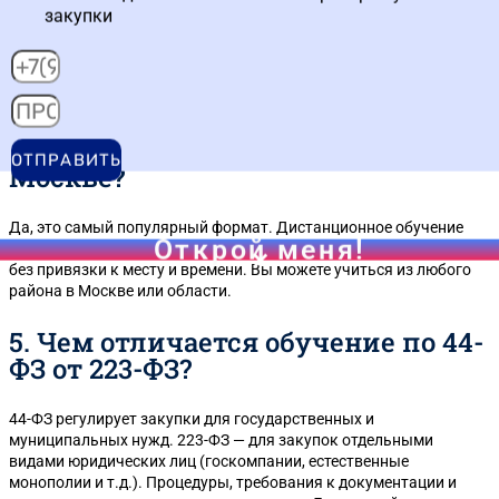
После прохождения программы профессиональной
закупки
переподготовки выдается диплом установленного образца.
После курсов повышения квалификации — удостоверение. Оба
документа дают право работать в сфере закупок.
4. Можно ли обучиться
дистанционно и работать в в
ОТПРАВИТЬ
Москве?
Да, это самый популярный формат. Дистанционное обучение
Открой меня!
позволяет получить те же знания и документы, что и очное, но
без привязки к месту и времени. Вы можете учиться из любого
района в Москве или области.
5. Чем отличается обучение по 44-
ФЗ от 223-ФЗ?
44-ФЗ регулирует закупки для государственных и
муниципальных нужд. 223-ФЗ — для закупок отдельными
видами юридических лиц (госкомпании, естественные
монополии и т.д.). Процедуры, требования к документации и