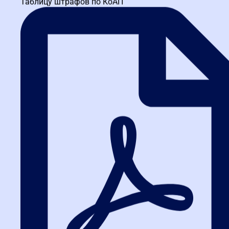
Таблицу штрафов по КоАП
Выше (аренда,
Ниже (нет накладных
Стоимость
командировки
расходов)
преподавателей)
Удостоверение гос.
Удостоверение гос.
Результат
образца
образца
Для тех, кто ценит
Для занятых
Для кого
личный контакт и хочет
специалистов, которым
подходит
погрузиться в среду
важна экономия времени
Оба формата эффективны, если программа составлена
грамотно. Например,
курсы по 223-ФЗ для заказчиков
доступны
и в очном, и в дистанционном варианте, что позволяет выбрать
удобный режим.
Типичные ошибки
поставщиков и заказчиков в в
Москве
Мы собрали самые распространенные проблемы, с которыми
сталкиваются участники закупок в в Москве. Знание этих
ошибок поможет их избежать.