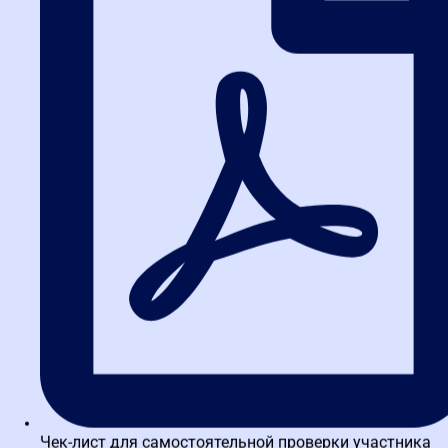
контрактным управляющим?
Формально закон не требует высшего образования для
назначения на эту должность. Однако на практике
работодатели отдают предпочтение кандидатам с дипломом.
Кроме того, для прохождения профессиональной
переподготовки (от 250 часов) наличие высшего или среднего
профессионального образования обязательно.
2. Как часто нужно повышать
квалификацию?
Законодательство рекомендует проходить повышение
квалификации не реже одного раза в три года. Учитывая темпы
изменений в 44-ФЗ и 223-ФЗ, многие эксперты советуют делать
это ежегодно. Это позволяет быть в курсе последних поправок и
избегать ошибок.
3. Какие документы выдаются
после обучения?
Чек-лист для самостоятельной проверки участника