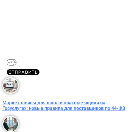
Получите краткий курс по
44-ФЗ в формате PDF
бесплатно!
Отправим его Вам сразу же в Telegram, MAX или
WhatsApp​
ОТПРАВИТЬ
Маркетплейсы для школ и платные ящики на
Госуслугах: новые правила для поставщиков по 44-ФЗ