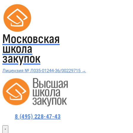
Московская
школа
закупок
Лицензия № Л035-01244-36/00229715 →
Проверить в реестре Рособрнадзора →
Все курсы 44-ФЗ и 223-ФЗ
8 (495) 228-47-43
Курсы по 44-ФЗ
Курсы по 223-ФЗ
44-ФЗ и 223-ФЗ заказчикам