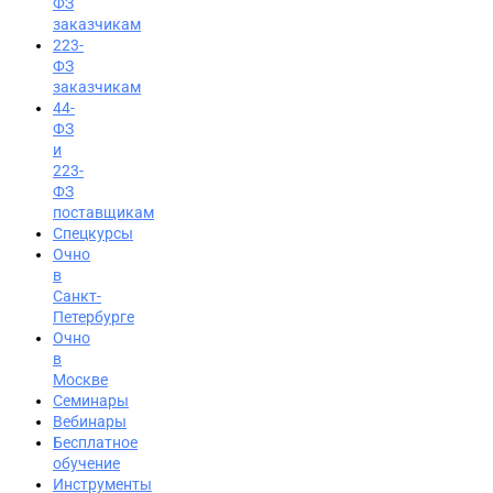
ФЗ
заказчикам
223-
ФЗ
заказчикам
44-
ФЗ
и
223-
ФЗ
поставщикам
Спецкурсы
Очно
в
Санкт-
Петербурге
Очно
в
Москве
Семинары
Вход на портал
Вебинары
Бесплатное
8 (495) 228-47-43
обучение
Инструменты