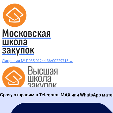
Московская
школа
закупок
Лицензия № Л035-01244-36/00229715 →
Проверить в реестре Рособрнадзора →
Сразу отправим в Telegram, MAX или WhatsApp мате
Все курсы 44-ФЗ и 223-ФЗ
Курсы по 44-ФЗ
Курсы по 223-ФЗ