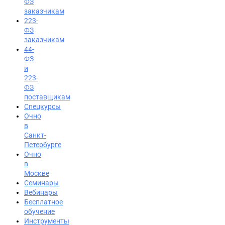
ФЗ
заказчикам
223-
ФЗ
заказчикам
44-
ФЗ
и
223-
ФЗ
поставщикам
Спецкурсы
Очно
в
Санкт-
Петербурге
Очно
в
Москве
Семинары
Вход на портал
Вебинары
Бесплатное
8 (495) 228-47-43
обучение
Инструменты