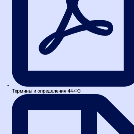
текстиль есть. Участник А привез сертификат СТ-1 из Казахстана
(страна ЕАЭС). Участник Б — российский производитель с
записью в реестре промышленной продукции. По правилам,
товары из ЕАЭС приравниваются к российским. Обе заявки
допускаются, но если бы у участника А был товар из Китая, его
отклонили бы.
Ситуация 2. Преимущество в 15%.
На конкурс по поставке
компьютерной техники пришли две заявки: российский сборщик
(цена 1 млн руб.) и дилер импортного бренда (цена 950 тыс. руб.).
Комиссия применяет преференцию: цена российской заявки для
оценки становится 850 тыс. руб. (1 млн — 15%). Побеждает
российский поставщик, контракт с ним заключается на 1 млн
руб.
Лайфхак для поставщика:
Если вы предлагаете импорт, но он
есть в реестре российской промышленной продукции (например,
Термины и определения 44-ФЗ
собран в РФ с определенным уровнем локализации), вы можете
претендовать на преференцию. Проверьте свой товар в реестре
заранее.
Как правильно подтвердить
происхождение товара?