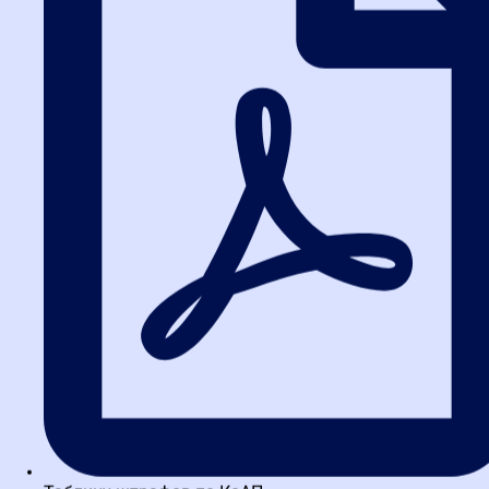
Это самый частый источник ошибок. Заказчик обязан
проверить документы, а поставщик — предоставить их в составе
заявки. Вот что нужно знать:
Для российских товаров:
номер реестровой записи из
реестра российской промышленной продукции
(Минпромторг).
Для товаров из ЕАЭС:
номер записи из евразийского
реестра промышленных товаров или сертификат СТ-1.
Для отдельных видов товаров (медизделия, лекарства):
могут требоваться дополнительные документы, например,
о стадиях производства.
Важно:
Если в заявке нет подтверждения, а закупка подпадает
под запрет или ограничение, заявку отклонят. Не надейтесь, что
заказчик «запросит разъяснения» — это не его обязанность.
Типичные ошибки поставщиков
Путаница с ОКПД2.
Поставщик считает, что его товар не
входит в перечень, а заказчик находит его по другому
коду. Итог — отклонение.
Решение:
сверяйте свой товар с