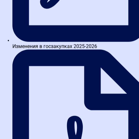
прописать в своем положении о закупке более жесткие или
более мягкие правила. Всегда читайте документацию
конкретной закупки.
2. Что делать, если российский
аналог отсутствует?
Изменения в госзакупках 2025-2026
Заказчик обязан разместить в ЕИС обоснование невозможности
соблюдения запрета. Если обоснования нет, закупку могут
оспорить в ФАС. Для поставщика это сигнал: можно
попробовать поставить импорт, но нужно быть готовым к
жалобам конкурентов.
3. Как применяется
национальный режим к работам и
услугам?
Аналогично товарам. Если работа (например, строительство)
выполняется с использованием иностранных материалов, на
которые установлен запрет, заявка может быть отклонена.
Исключение — если заказчик указал в документации, что