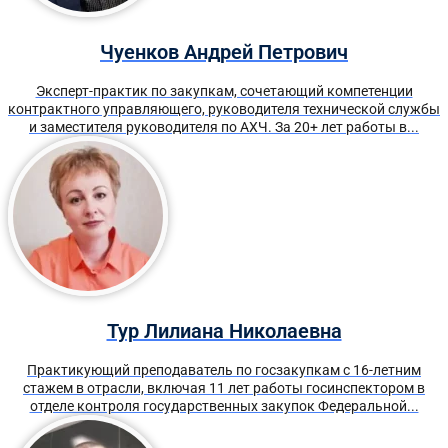
Чуенков Андрей Петрович
Эксперт-практик по закупкам, сочетающий компетенции
контрактного управляющего, руководителя технической службы
и заместителя руководителя по АХЧ. За 20+ лет работы в...
Тур Лилиана Николаевна
Практикующий преподаватель по госзакупкам с 16-летним
стажем в отрасли, включая 11 лет работы госинспектором в
отделе контроля государственных закупок Федеральной...