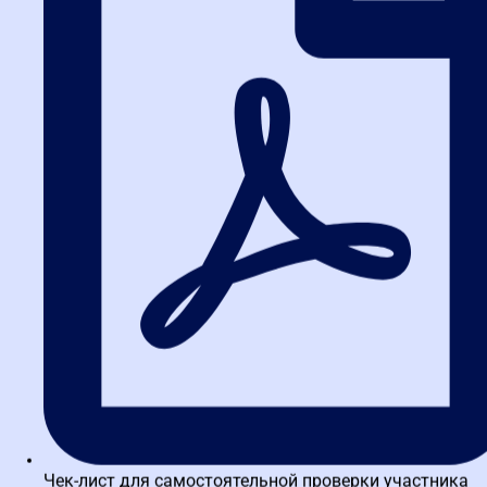
Заказчиков за нарушения национального режима штрафуют по
ч. 2 ст. 7.30 КоАП РФ (до 30 000 руб. на должностное лицо).
Чтобы избежать санкций:
Проверяйте, относится ли товар к перечням ПП №1875,
еще на этапе планирования.
Указывайте в извещении и документации информацию о
применении запрета, ограничения или преимущества.
Требуйте от участников документы о происхождении. Если
их нет — отклоняйте заявку.
Формируйте отчет об объеме закупок российских товаров
до 1 февраля следующего года.
Совет:
Если сомневаетесь в коде ОКПД2, используйте письмо
ФАС № 17/25505/19 — оно разъясняет, что нужно
руководствоваться как кодом, так и наименованием товара.
Вывод: что делать прямо
сейчас?
Национальный режим — это не временная мера, а новая
Чек-лист для самостоятельной проверки участника