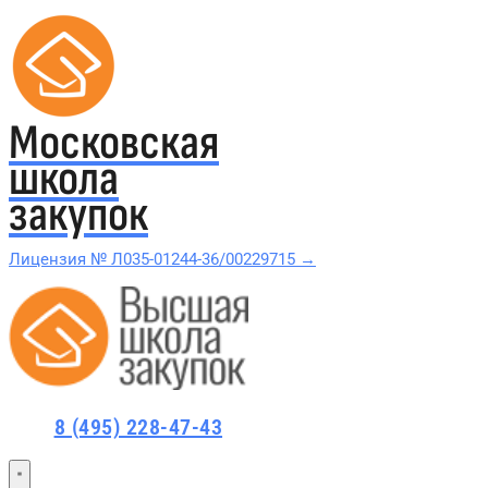
Московская
школа
закупок
Лицензия № Л035-01244-36/00229715 →
Проверить в реестре Рособрнадзора →
Все курсы 44-ФЗ и 223-ФЗ
8 (495) 228-47-43
Курсы по 44-ФЗ
Курсы по 223-ФЗ
44-ФЗ и 223-ФЗ заказчикам