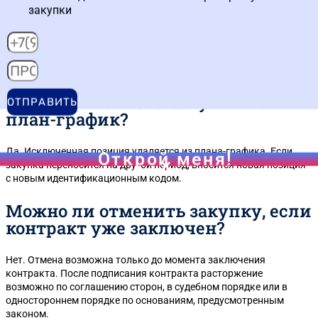
органа?
закупки
Срок отмены указывается в предписании. Заказчик обязан
выполнить его в установленный срок. Процедура та же: решение
в ЕИС, уведомление участников, корректировка плана-графика.
Влияет ли отмена закупки на
ОТПРАВИТЬ
план-график?
Да. Исключенная позиция удаляется из плана-графика. Если
Открой меня!
закупка переносится на другой период, вносится новая позиция
с новым идентификационным кодом.
Можно ли отменить закупку, если
контракт уже заключен?
Нет. Отмена возможна только до момента заключения
контракта. После подписания контракта расторжение
возможно по соглашению сторон, в судебном порядке или в
одностороннем порядке по основаниям, предусмотренным
законом.