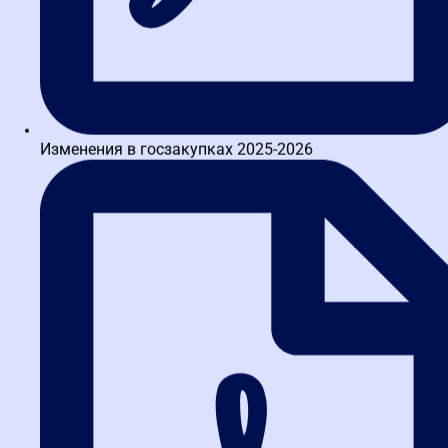
Уведомление
Автоматически через
Не требуется
участников
оператора площадки
Штраф 30 000 руб. при
Риски
Минимальные
нарушении сроков
Типовые ошибки заказчиков
при отмене
Изменения в госзакупках 2025-2026
Даже опытные специалисты допускают промахи. Самые
распространенные:
Пропуск срока.
Отмена за один день до окончания подачи
заявок — это крайний срок. Если опоздать хотя бы на час,
процедуру придется доводить до конца или доказывать
форс-мажор.
Некорректное оформление решения.
Неверно
заполненная форма в ЕИС или подпись не того лица —
основание для отказа в публикации.
Отсутствие внутреннего приказа.
Хотя закон не требует
его для публичных процедур, при проверке контролеры
запрашивают обоснование. Без приказа доказать
добросовестность сложно.
Злоупотребление правом.
Частая отмена закупок без