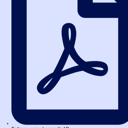
Документ подписывается усиленной квалифицированной
электронной подписью уполномоченного лица.
Параллельно рекомендуется издать внутренний приказ. Он не
нужен для публичных процедур, но служит доказательством
обоснованности действий при проверке.
С момента публикации решения в ЕИС процедура считается
прекращенной.
Шаг 3. Возврат заявок и
уведомление участников
После публикации решения оператор электронной площадки в
течение часа обязан вернуть все поданные заявки и уведомить
участников об отмене. Дополнительных действий от заказчика
не требуется — система работает автоматически.
Если закупка проводилась в закрытой форме, обязанность по
уведомлению ложится на заказчика. Срок — не позднее чем за
пять дней до окончания подачи заявок. Уведомление
направляется каждому участнику, заявки возвращаются.