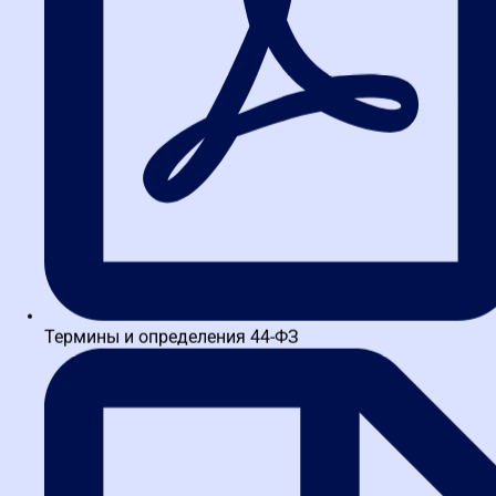
Шаг 1. Проверка срока отмены
Это самый важный момент. Для всех электронных процедур
(аукцион, конкурс, запрос котировок и предложений) отмена
возможна не позднее чем за один рабочий день до даты и
времени окончания подачи заявок. Это требование части 2
статьи 36 Закона № 44-ФЗ.
После этого рубежа отменить закупку можно только при форс-
мажоре. Исключение — предписание контрольного органа, где
может быть указан иной срок.
Лайфхак:
всегда проверяйте время в извещении. Если окончание
подачи заявок назначено на понедельник 10:00, последний день
для отмены — пятница. Не среда, не четверг. Именно за один
рабочий день.
Термины и определения 44-ФЗ
Шаг 2. Формирование и
публикация решения об отмене
Решение оформляется в личном кабинете ЕИС. В блоке «Отмена
определения поставщика» заполняется специальная форма.