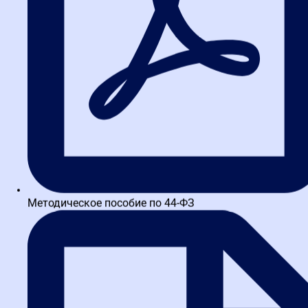
объективных причин привлекает внимание ФАС.
Репутационные риски выше штрафов.
Ответственность за нарушение
порядка
Нарушение сроков или процедуры отмены квалифицируется по
части 8 статьи 7.30 КоАП РФ. Штраф для должностного лица —
30 000 рублей. Сумма фиксированная, не зависит от цены
контракта.
Если отмена проведена после установленного срока и не
связана с форс-мажором, заказчика могут обязать продолжить
процедуру. В этом случае придется заключать контракт с
Методическое пособие по 44-ФЗ
победителем, даже если потребность отпала. Альтернатива —
расторжение контракта по соглашению сторон, но это отдельная
процедура со своими рисками.
Часто задаваемые вопросы
(FAQ)