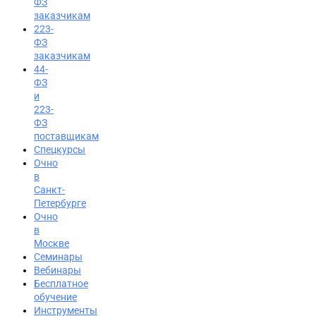
ФЗ
заказчикам
223-
ФЗ
заказчикам
44-
ФЗ
и
223-
ФЗ
поставщикам
Спецкурсы
Очно
в
Санкт-
Петербурге
Очно
в
Москве
Семинары
Вход на портал
Вебинары
Бесплатное
8 (495) 228-47-43
обучение
Инструменты