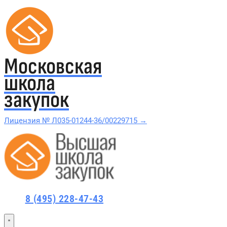
Московская
школа
закупок
Лицензия № Л035-01244-36/00229715 →
Проверить в реестре Рособрнадзора →
Все курсы 44-ФЗ и 223-ФЗ
8 (495) 228-47-43
Курсы по 44-ФЗ
Курсы по 223-ФЗ
44-ФЗ и 223-ФЗ заказчикам