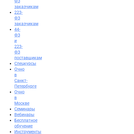
ФЗ
заказчикам
223-
ФЗ
заказчикам
44-
ФЗ
и
223-
ФЗ
поставщикам
Спецкурсы
Очно
в
Санкт-
Петербурге
Очно
в
Москве
Семинары
Вход на портал
Вебинары
Бесплатное
8 (495) 228-47-43
обучение
Инструменты