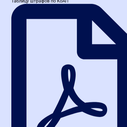
Таблицу штрафов по КоАП
документ.
Не бойтесь вносить изменения.
Законодательство
позволяет корректировать план-график при
возникновении объективных причин. Главное — делать
это своевременно и в строгом соответствии с
регламентом. Чтобы отработать такие ситуации в
безопасном режиме, рекомендую пройти
вебинары по 44-
ФЗ и 223-ФЗ
, где разбираются реальные кейсы.
Повышение квалификации как
инвестиция в безупречное
планирование
Законодательство о контрактной системе меняется постоянно.
То, что было актуально вчера, сегодня может стать нарушением.
Поэтому регулярное повышение квалификации — это не прихоть,
а необходимость. Профессионал, который владеет актуальными
знаниями, не только избегает штрафов, но и строит закупочную
деятельность как инструмент достижения стратегических целей.
Высшая школа закупок предлагает системный подход к
обучению. Наши программы разработаны практикующими