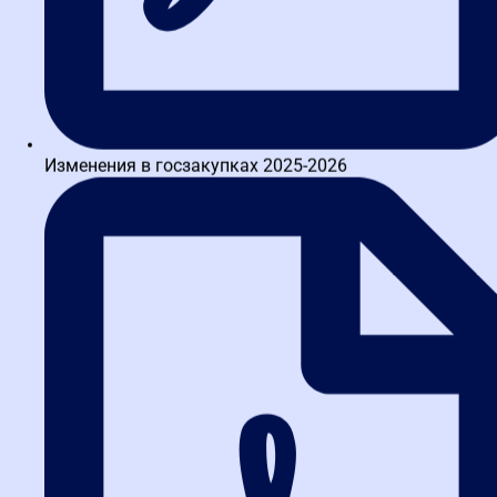
экспертами. Они сочетают глубокую теорию с разбором
реальных кейсов. Это позволяет слушателям не просто
запомнить нормы закона, а научиться применять их в работе.
Для тех, кто работает по 223-ФЗ, у нас есть
специализированные
курсы по 223-ФЗ для заказчиков
.
Такой подход формирует образ надежного специалиста,
способного оптимизировать бюджет, минимизировать риски и
Изменения в госзакупках 2025-2026
эффективно управлять закупочным циклом. Карьерные
перспективы для таких профессионалов обширны: от работы в
государственных и муниципальных органах до крупных
корпораций и собственного консалтингового бизнеса.
Часто задаваемые вопросы
(FAQ)
1. Что будет, если не разместить
план-график в ЕИС вовремя?
Это грубое нарушение. Заказчику грозит административный
штраф по ст. 7.30 КоАП РФ. Для должностных лиц он составляет
от 15 000 до 30 000 рублей, для юридических — от 50 000 до 100