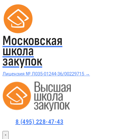
Московская
школа
закупок
Лицензия № Л035-01244-36/00229715 →
Проверить в реестре Рособрнадзора →
Все курсы 44-ФЗ и 223-ФЗ
8 (495) 228-47-43
Курсы по 44-ФЗ
Курсы по 223-ФЗ
44-ФЗ и 223-ФЗ заказчикам