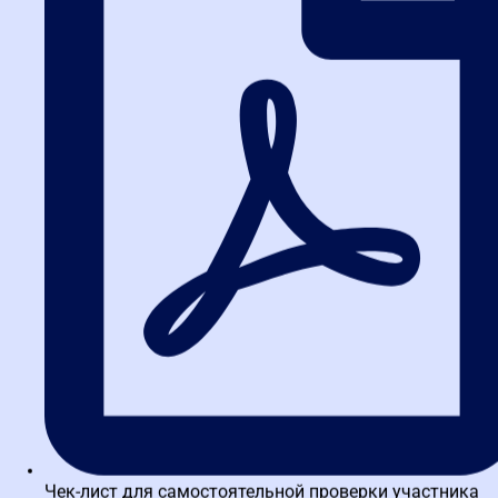
Рекомендуется пересматривать его не реже одного раза в
квартал.
4. Кто отвечает за формирование
плана-графика?
Ответственность лежит на контрактной службе или
контрактном управляющем. Однако, как мы уже говорили,
эффективное планирование требует участия всех
заинтересованных сторон: финансового отдела, юридической
службы и руководителей подразделений-заказчиков.
5. Чем план-график отличается от
плана закупок?
План закупок — это более общий документ, который содержит
перечень целей и обоснование каждой закупки. План-график —
это детализация: конкретные товары, работы, услуги, сроки,
способы определения поставщика и НМЦК. План-график
составляется на основе плана закупок.
Чек-лист для самостоятельной проверки участника