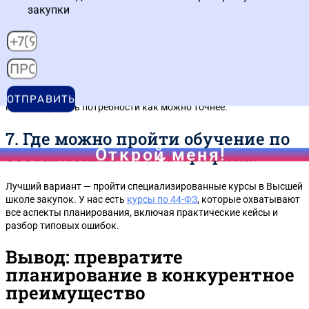
6. Как быть, если в течение года
закупки
возникла срочная потребность,
которой нет в плане-графике?
В этом случае нужно сначала внести изменения в план закупок,
а затем — в план-график. После этого можно проводить закупку.
Важно помнить, что на это требуется время, поэтому старайтесь
ОТПРАВИТЬ
прогнозировать потребности как можно точнее.
7. Где можно пройти обучение по
составлению плана-графика?
Открой меня!
Лучший вариант — пройти специализированные курсы в Высшей
школе закупок. У нас есть
курсы по 44-ФЗ
, которые охватывают
все аспекты планирования, включая практические кейсы и
разбор типовых ошибок.
Вывод: превратите
планирование в конкурентное
преимущество