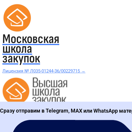
Московская
школа
закупок
Лицензия № Л035-01244-36/00229715 →
Проверить в реестре Рособрнадзора →
Сразу отправим в Telegram, MAX или WhatsApp мате
Все курсы 44-ФЗ и 223-ФЗ
Курсы по 44-ФЗ
Курсы по 223-ФЗ