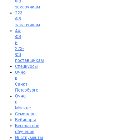
ФЗ
заказчикам
223-
ФЗ
заказчикам
44-
ФЗ
и
223-
ФЗ
поставщикам
Спецкурсы
Очно
в
Санкт-
Петербурге
Очно
в
Москве
Семинары
Вход на портал
Вебинары
Бесплатное
8 (495) 228-47-43
обучение
Инструменты