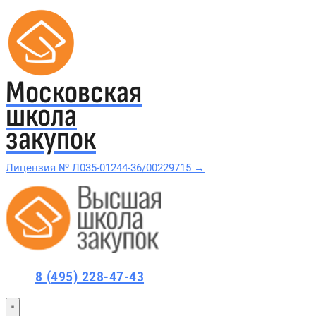
Московская
школа
закупок
Лицензия № Л035-01244-36/00229715 →
Проверить в реестре Рособрнадзора →
Все курсы 44-ФЗ и 223-ФЗ
8 (495) 228-47-43
Курсы по 44-ФЗ
Курсы по 223-ФЗ
44-ФЗ и 223-ФЗ заказчикам