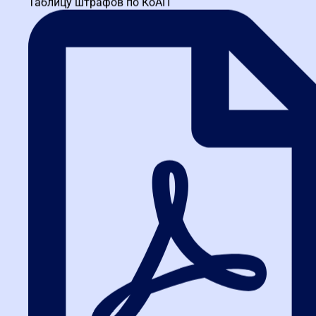
Таблицу штрафов по КоАП