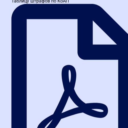
Таблицу штрафов по КоАП
Простота: не нужно разрабатывать сложную
документацию.
Минусы:
Ограничение по сумме: не подходит для крупных закупок.
Оценка только по цене: качество не учитывается.
Лайфхак:
Если вы закупаете однотипные товары регулярно,
используйте запрос котировок для каждой позиции, но следите
за совокупным объемом, чтобы не превысить лимит.
Запрос предложений: когда нужно
найти лучшее решение
Этот способ применяется в случаях, когда невозможно четко
описать объект закупки (например, инновационные разработки)
или когда аукцион признан несостоявшимся.
Плюсы:
Возможность уточнять условия: можно вести переговоры
с участниками.