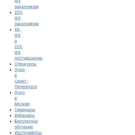
ФЗ
заказчикам
223-
ФЗ
заказчикам
44-
ФЗ
и
223-
ФЗ
поставщикам
Спецкурсы
Очно
в
Санкт-
Петербурге
Очно
в
Москве
Семинары
Вход на портал
Вебинары
Бесплатное
8 (495) 228-47-43
обучение
Инструменты