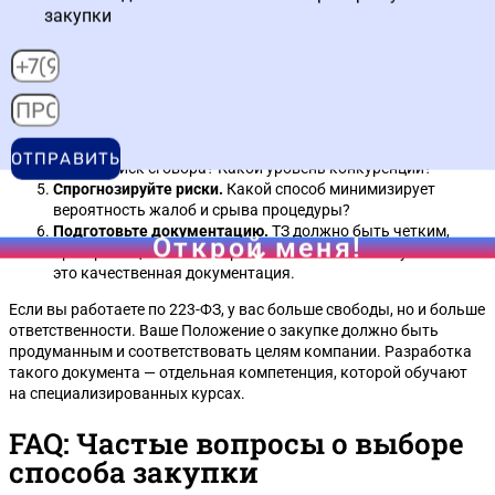
закупки
цена, высокое качество, сжатые сроки или
инновационность?
Проверьте законодательство.
Есть ли в 44-ФЗ или 223-ФЗ
прямое указание на способ закупки? Например, для
многих товаров (медизделия, продукты) аукцион
обязателен.
Оцените рынок.
Сколько потенциальных участников?
ОТПРАВИТЬ
Есть ли риск сговора? Какой уровень конкуренции?
Спрогнозируйте риски.
Какой способ минимизирует
вероятность жалоб и срыва процедуры?
Подготовьте документацию.
ТЗ должно быть четким,
Открой меня!
критерии оценки — измеримыми. Помните: 90% успеха —
это качественная документация.
Если вы работаете по 223-ФЗ, у вас больше свободы, но и больше
ответственности. Ваше Положение о закупке должно быть
продуманным и соответствовать целям компании. Разработка
такого документа — отдельная компетенция, которой обучают
на специализированных курсах.
FAQ: Частые вопросы о выборе
способа закупки