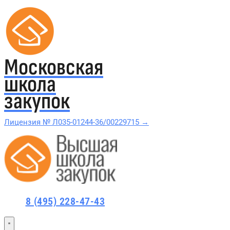
Московская
школа
закупок
Лицензия № Л035-01244-36/00229715 →
Проверить в реестре Рособрнадзора →
Все курсы 44-ФЗ и 223-ФЗ
8 (495) 228-47-43
Курсы по 44-ФЗ
Курсы по 223-ФЗ
44-ФЗ и 223-ФЗ заказчикам