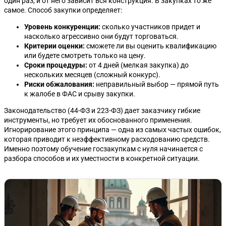
один раз, и от него зависит вся конструкция. В закупках то же
самое. Способ закупки определяет:
Уровень конкуренции:
сколько участников придет и
насколько агрессивно они будут торговаться.
Критерии оценки:
сможете ли вы оценить квалификацию
или будете смотреть только на цену.
Сроки процедуры:
от 4 дней (мелкая закупка) до
нескольких месяцев (сложный конкурс).
Риски обжалования:
неправильный выбор — прямой путь
к жалобе в ФАС и срыву закупки.
Законодательство (44-ФЗ и 223-ФЗ) дает заказчику гибкие
инструменты, но требует их обоснованного применения.
Игнорирование этого принципа — одна из самых частых ошибок,
которая приводит к неэффективному расходованию средств.
Именно поэтому обучение госзакупкам с нуля начинается с
разбора способов и их уместности в конкретной ситуации.