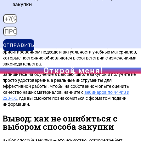
закупки
позволяет им уверенно выбирать между аукционом и
конкурсом, минимизируя риски и достигая целей заказчика.
Выпускники школы успешно строят карьеру в государственных
учреждениях и коммерческих компаниях, повышают свою
квалификацию или открывают собственный тендерный
консалтинговый бизнес. Доверие к нашему образовательному
ОТПРАВИТЬ
центру основано на экспертизе преподавателей, практико-
ориентированном подходе и актуальности учебных материалов,
которые постоянно обновляются в соответствии с изменениями
законодательства.
Открой меня!
Запишитесь на обучение в Высшей школе закупок и получите не
просто удостоверение, а реальные инструменты для
эффективной работы. Чтобы на собственном опыте оценить
качество наших материалов, начните с
вебинаров по 44-ФЗ и
223-ФЗ
, где вы сможете познакомиться с форматом подачи
информации.
Вывод: как не ошибиться с
выбором способа закупки
Выбор способа закупки — это искусство, которое требует