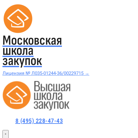
Московская
школа
закупок
Лицензия № Л035-01244-36/00229715 →
Проверить в реестре Рособрнадзора →
Все курсы 44-ФЗ и 223-ФЗ
8 (495) 228-47-43
Курсы по 44-ФЗ
Курсы по 223-ФЗ
44-ФЗ и 223-ФЗ заказчикам