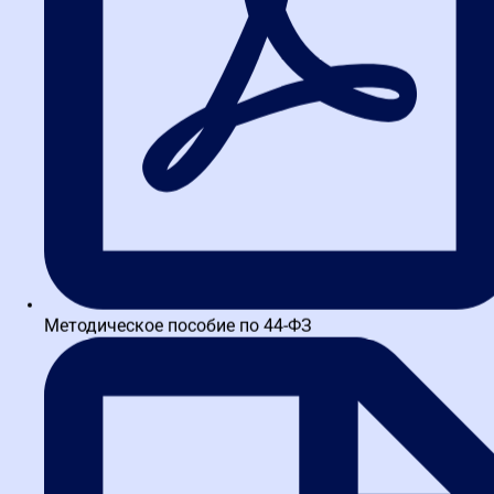
чтобы правильно выбирать
способ закупки?
Да, это необходимо. Законодательство постоянно меняется, и
без системного обучения легко допустить ошибку. Рекомендуем
обратить внимание на
курсы для заказчиков по 44-ФЗ
, которые
помогут разобраться во всех тонкостях.
Практические рекомендации
от экспертов
Вот несколько советов, которые помогут вам принимать верные
решения.
Методическое пособие по 44-ФЗ
Не бойтесь конкурса для сложных проектов.
Потраченное время на разработку качественной
документации окупится успешной реализацией контракта.
Для аукциона создавайте безупречное ТЗ.
Любая
неоднозначность в описании может привести к спорам и
поставкам товара, формально соответствующего
документации, но не отвечающего реальным нуждам.
Используйте неценовые критерии в конкурсе с умом.
Они