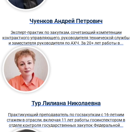
Чуенков Андрей Петрович
Эксперт-практик по закупкам, сочетающий компетенции
контрактного управляющего, руководителя технической службы
и заместителя руководителя по АХЧ. За 20+ лет работы в...
Тур Лилиана Николаевна
Практикующий преподаватель по госзакупкам с 16-летним
стажем в отрасли, включая 11 лет работы госинспектором в
отделе контроля государственных закупок Федеральной...