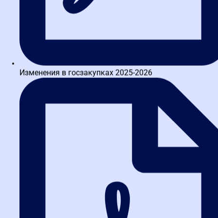
позволяет оценить не только цену, но и уникальность решения,
квалификацию и инновационный потенциал участника.
4. Влияет ли регион на выбор
способа закупки?
Законодательство едино для всей страны, но местные
Изменения в госзакупках 2025-2026
особенности могут влиять на практику. Например, в в
Московская школа закупок может быть больше участников на
аукционах, чем в небольших городах. Это стоит учитывать при
планировании.
5. Как снизить риск
субъективности при оценке
конкурсных заявок?
Разработайте четкие, измеримые критерии оценки. Каждый
критерий должен быть детально описан в документации. Это
минимизирует споры и жалобы в ФАС.
6. Нужно ли проходить обучение,