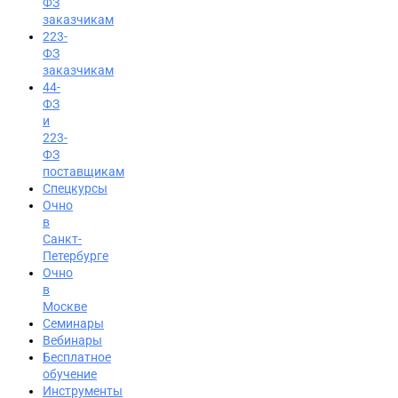
ФЗ
заказчикам
223-
ФЗ
заказчикам
44-
ФЗ
и
223-
ФЗ
поставщикам
Спецкурсы
Очно
в
Санкт-
Петербурге
Очно
в
Москве
Семинары
Вход на портал
Вебинары
Бесплатное
8 (495) 228-47-43
обучение
Инструменты