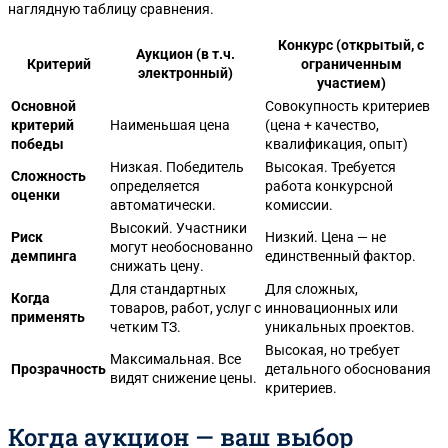
наглядную таблицу сравнения.
Конкурс (открытый, с
Аукцион (в т.ч.
Критерий
ограниченным
электронный)
участием)
Основной
Совокупность критериев
критерий
Наименьшая цена
(цена + качество,
победы
квалификация, опыт)
Низкая. Победитель
Высокая. Требуется
Сложность
определяется
работа конкурсной
оценки
автоматически.
комиссии.
Высокий. Участники
Риск
Низкий. Цена — не
могут необоснованно
демпинга
единственный фактор.
снижать цену.
Для стандартных
Для сложных,
Когда
товаров, работ, услуг с
инновационных или
применять
четким ТЗ.
уникальных проектов.
Высокая, но требует
Максимальная. Все
Прозрачность
детального обоснования
видят снижение цены.
критериев.
Когда аукцион — ваш выбор