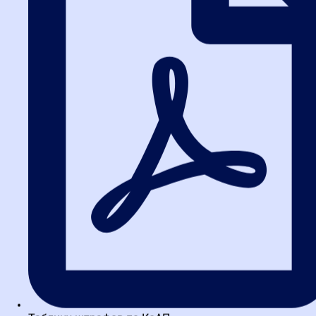
иного способа обязательно или запрещено. Знание этих
норм — обязанность каждого специалиста.
Типовые ошибки поставщиков
и заказчиков
Даже опытные специалисты иногда допускают ошибки. Вот
самые распространенные из них.
Ошибка заказчика:
Выбор аукциона для сложных
проектов. Экономия времени на подготовке
оборачивается проблемами на этапе исполнения
контракта.
Ошибка поставщика:
Подача заявки на конкурс без
детального изучения критериев оценки. Часто участники
теряют баллы из-за формального подхода.
Общая ошибка:
Игнорирование неценовых критериев. В
конкурсе они могут быть решающими, а в аукционе —
отсутствовать вовсе.
FAQ: Ответы на частые вопросы