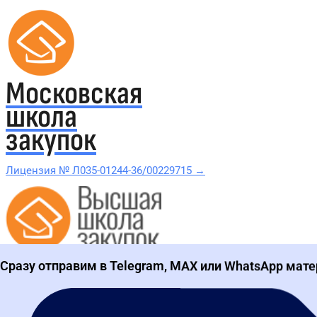
Московская
школа
закупок
Лицензия № Л035-01244-36/00229715 →
Проверить в реестре Рособрнадзора →
Сразу отправим в Telegram, MAX или WhatsApp мате
Все курсы 44-ФЗ и 223-ФЗ
Курсы по 44-ФЗ
Курсы по 223-ФЗ