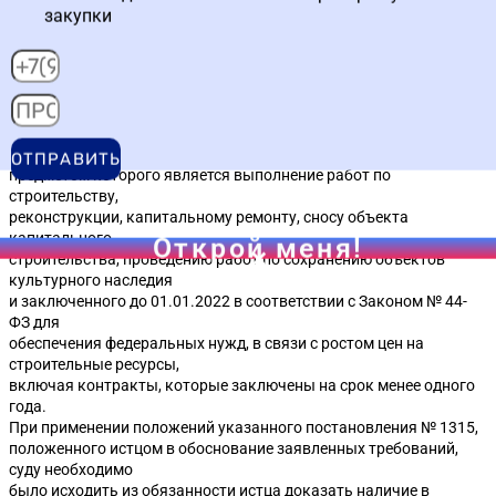
экономических условиях в связи с ростом стоимости
закупки
строительных ресурсов в
2021 году принято постановление Правительства № 1315.
6
Постановлением № 1315 установлена возможность изменять
цену
действующего контракта (не более чем на 30%) стоимостью
более 1 млн. руб.,
ОТПРАВИТЬ
предметом которого является выполнение работ по
строительству,
реконструкции, капитальному ремонту, сносу объекта
капитального
Открой меня!
строительства, проведению работ по сохранению объектов
культурного наследия
и заключенного до 01.01.2022 в соответствии с Законом № 44-
ФЗ для
обеспечения федеральных нужд, в связи с ростом цен на
строительные ресурсы,
включая контракты, которые заключены на срок менее одного
года.
При применении положений указанного постановления № 1315,
положенного истцом в обоснование заявленных требований,
суду необходимо
было исходить из обязанности истца доказать наличие в