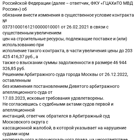
Российской Федерации (далее – ответчик, ФКУ «ГЦАХиТО МВД
России») об
обязании внести изменения в существенное условие контракта
№
03731000161210000010001 от 26.02.2021 в связи с
существенным увеличением
цен на строительные ресурсы, подлежащие поставке и (или)
использованию при
исполнение такого контракта, в части увеличения цены до 203
425 416,37 руб., а
также о взыскании суммы задолженности в размере 46 944
326,85 руб.
Решением Арбитражного суда города Москвы от 26.12.2022,
оставленным
без изменения постановлением Девятого арбитражного
апелляционного суда от
17.03.2023, исковые требования удовлетворены.
Не согласившись с судебными актами судов первой и
апелляционной
инстанций, ответчик обратился в Арбитражный суд
Московского округа с
кассационной жалобой, в которой указывает на нарушение
судами норм
материального и процессуального права, на несоответствие