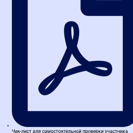
работ, если иное не предусмотрено договором; надлежащим
доказательством
выполнения работ, их стоимости по договору подряда является
акт приемки
выполненных работ, как доказательство выполнения работ.
Согласно части 2 статьи 34 Закона № 44-ФЗ при заключении
контракта
указывается, что цена контракта является твердой и
определяется на весь срок
исполнения контракта, а в случаях, установленных
Правительством Российской
Федерации, указываются ориентировочное значение цены
контракта либо
формула цены и максимальное значение цены контракта,
установленные
заказчиком в документации о закупке. При заключении и
исполнении контракта
изменение его условий не допускается, за исключением случаев,
предусмотренных настоящей статьей и статьей 95 настоящего
Федерального
закона.
С целью поддержки заказчиков и подрядных организаций в
сложившихся
Чек-лист для самостоятельной проверки участника