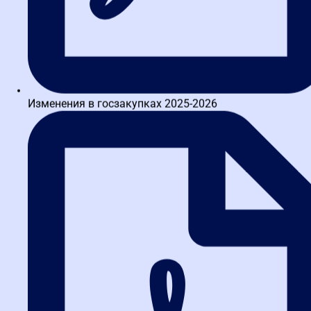
контракта
является недопустимым.
Между тем, суд кассационной инстанции не может согласиться с
выводами
судов ввиду неправильного применения норм материального
права.
В настоящем случае между сторонами сложились спорные
отношения по
Изменения в госзакупках 2025-2026
поводу исполнения государственного контракта от №
03731000161210000010001
от 26.02.2021, регулируемые положениями главы 37 ГК РФ и
Федеральным
законом от 05.04.2013 № 44-ФЗ «О контрактной системе в сфере
закупок
товаров, работ, услуг для обеспечения государственных и
муниципальных нужд»
(далее – Закон № 44-ФЗ, Закон о контрактной системе).
5
В соответствии с пунктом 2 статьи 763 ГК РФ по
государственному или
муниципальному контракту на выполнение подрядных работ
для
государственных или муниципальных нужд подрядчик
обязуется выполнить