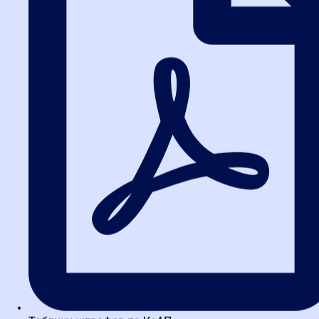
состоянию на 4
квартал 2021 года, согласно которым, стоимость работ по
контракту составила
251 541 000 руб.
Истец также обратился к независимому специалисту ООО «НЭО»
с целью
определения стоимости выполненных им работ по контракту в
текущих ценах,
которая согласно отчету составила 251 541 000 руб.
Посчитав, что обстоятельства определения цены контракта,
действующие
на момент его заключения, существенно изменились, 31.08.2022
истец направил
в адрес ответчика претензию, которая оставлена без ответа.
Указанные обстоятельства послужили основанием для
обращения истца в
суд первой инстанции с настоящим исковым заявлением об
обязании внести
изменения в контракт в части увеличения цены до 203 425
416,37 руб., а также о
взыскании суммы задолженности в размере 46 944 326,85 руб.
Суды при рассмотрении дела признали установленным факт
того, что