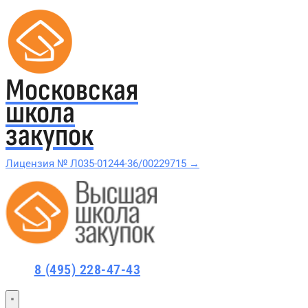
Московская
школа
закупок
Лицензия № Л035-01244-36/00229715 →
Проверить в реестре Рособрнадзора →
Все курсы 44-ФЗ и 223-ФЗ
8 (495) 228-47-43
Курсы по 44-ФЗ
Курсы по 223-ФЗ
44-ФЗ и 223-ФЗ заказчикам