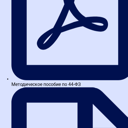
строительные, проектные и другие связанные со строительством
и ремонтом
объектов производственного и непроизводственного характера
работы и
передать их государственному или муниципальному заказчику,
а
государственный или муниципальный заказчик обязуется
принять выполненные
работы и оплатить их или обеспечить их оплату.
Согласно статье 767 ГК РФ изменения условий государственного
или
муниципального контракта, не связанные с обстоятельствами
уменьшения
государственными органами или органами местного
самоуправления в
Методическое пособие по 44-ФЗ
установленном порядке средств соответствующего бюджета,
выделенных для
финансирования подрядных работ, в одностороннем порядке
или по
соглашению сторон допускаются в случаях, предусмотренных
законом.
Исходя из положений статей 711, 720, пункта 4 статьи 753 ГК РФ,
обязанность заказчика по оплате работ наступает после сдачи
ему результата