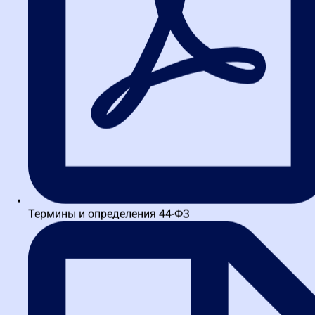
оплатить их в порядке и на условиях, предусмотренных
контрактом.
Пунктом 6.1 контракта стороны установили, что цена контракта
составляет
156 481 089,52 руб., в том числе, НДС 20% (в редакции
дополнительного
соглашения № 5 от 24.11.2021). Цена является твердой.
Срок действия контракта по 31.12.2021 (пункт 4.1 контракта).
Обязательства по контракту подрядчиком выполнены в полном
объеме, что
подтверждается подписанными справками о стоимости
выполненных работ и
затрат, актами о приемке выполненных работ, и подлежат
оплате заказчиком.
Истец направлял ответчику письма о необходимости внесения
изменений в
Термины и определения 44-ФЗ
проектную документацию и цену контракта ввиду
существенного увеличения цен
на строительные ресурсы (исх. № 21/10-1 от 21.10.2021, № 22-10
от 22.10.2021).
ООО СК «Стройдемсервис» составлены пояснительная записка,
а также
сводный сметный расчет стоимости строительства в ценах по