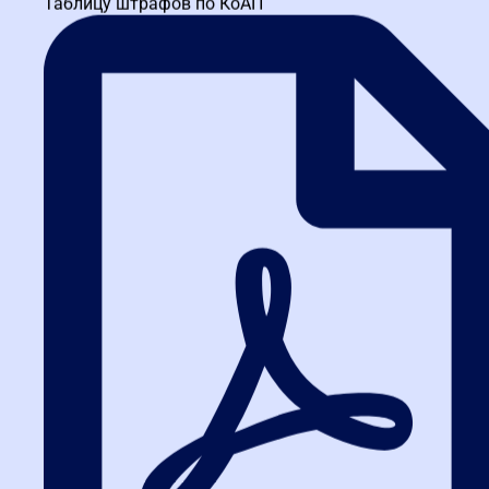
Таблицу штрафов по КоАП
внесение изменений в цену контракта вызвано изменением
объективных
обстоятельств в виде существенного увеличения стоимости
строительных работ
и материалов, которые не могли предвидеть обе стороны.
Сохранение существующих условий договора нарушает
соотношение
имущественных интересов подрядчика.
Суды исковые требования удовлетворили в полном объеме,
указав, что в
целях достижения определенности в отношениях сторон,
соблюдения баланса их
интересов и стабильности гражданского оборота,
руководствуясь принципами
защиты прав и интересов участников гражданского оборота,
при наличии всех
условий, предусмотренных пунктом 2 Постановления
Правительства РФ от
09.08.2021 № 1315 «О внесении изменений в некоторые акты
Правительства
Российской Федерации» (далее – Постановление № 1315) отказ
заказчика от
заключения дополнительного соглашения об увеличении цены