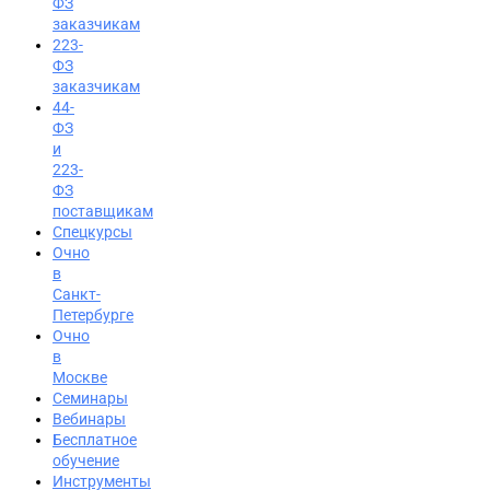
ФЗ
заказчикам
223-
ФЗ
заказчикам
44-
ФЗ
и
223-
ФЗ
поставщикам
Спецкурсы
Очно
в
Санкт-
Петербурге
Очно
в
Москве
Семинары
Вход на портал
Вебинары
Бесплатное
8 (495) 228-47-43
обучение
Инструменты