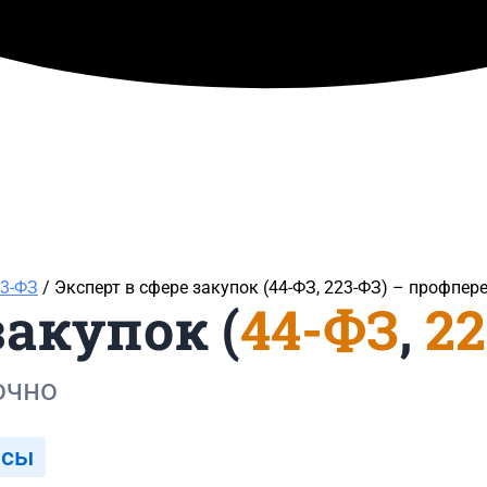
23-ФЗ
/ Эксперт в сфере закупок (44-ФЗ, 223-ФЗ)​ – профпе
закупок (
44-ФЗ
,
2
очно
рсы