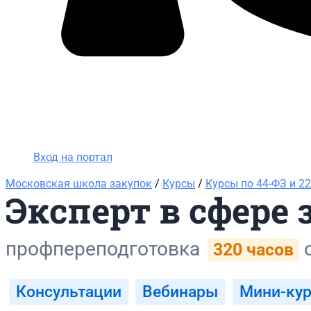
Вход на портал
8 (495) 228-47-43
Вход на портал
Московская школа закупок
/
Курсы
/
Курсы по 44-ФЗ и 2
Эксперт в сфере 
профпереподготовка
320 часов
Консультации
Вебинары
Мини-ку