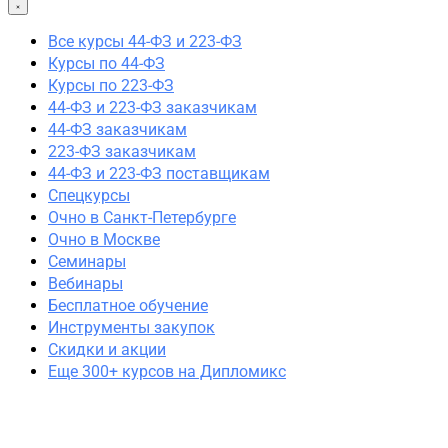
44-ФЗ и 223-ФЗ заказчикам
44-ФЗ заказчикам
Все курсы 44-ФЗ и 223-ФЗ
223-ФЗ заказчикам
Курсы по 44-ФЗ
44-ФЗ и 223-ФЗ поставщикам
Курсы по 223-ФЗ
Очно в Москве
44-ФЗ и 223-ФЗ заказчикам
Очно в Санкт-Петербурге
44-ФЗ заказчикам
Семинары
223-ФЗ заказчикам
Вебинары
44-ФЗ и 223-ФЗ поставщикам
Спецкурсы
Спецкурсы
Очно в Санкт-Петербурге
Скидки и акции
Очно в Москве
Семинары
Вебинары
Бесплатное обучение
Инструменты закупок
Скидки и акции
Еще 300+ курсов на Дипломикс