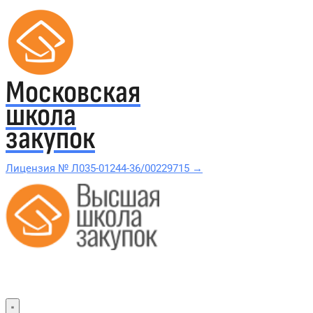
Московская
школа
закупок
Лицензия № Л035-01244-36/00229715 →
Проверить в реестре Рособрнадзора →
Все курсы 44-ФЗ и 223-ФЗ
Курсы по 44-ФЗ
Курсы по 223-ФЗ