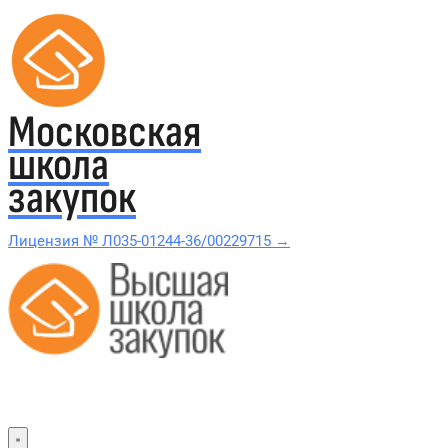
Московская
школа
закупок
Лицензия № Л035-01244-36/00229715 →
Проверить в реестре Рособрнадзора →
Все курсы 44-ФЗ и 223-ФЗ
Курсы по 44-ФЗ
Курсы по 223-ФЗ