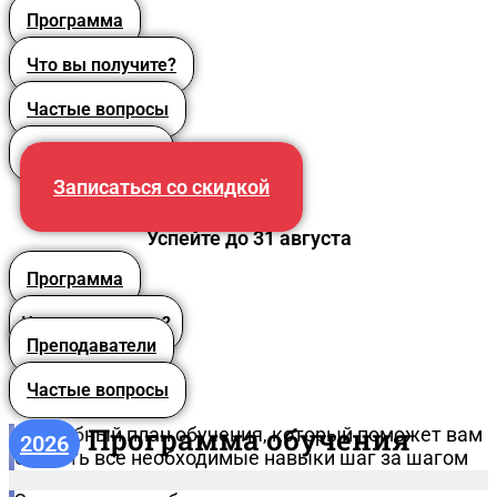
Программа
Что вы получите?
Частые вопросы
Преподаватели
Записаться со скидкой
Успейте до 31 августа
Программа
Что вы получите?
Преподаватели
Частые вопросы
Программа обучения
Подробный план обучения, который поможет вам
2026
освоить все необходимые навыки шаг за шагом