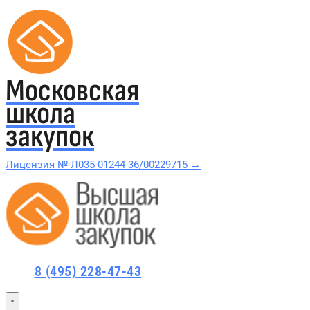
Московская
школа
закупок
Лицензия № Л035-01244-36/00229715 →
Проверить в реестре Рособрнадзора →
Все курсы 44-ФЗ и 223-ФЗ
8 (495) 228-47-43
Курсы по 44-ФЗ
Курсы по 223-ФЗ
44-ФЗ и 223-ФЗ заказчикам