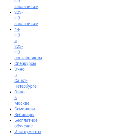
ФЗ
заказчикам
223-
ФЗ
заказчикам
44-
ФЗ
и
223-
ФЗ
поставщикам
Спецкурсы
Очно
в
Санкт-
Петербурге
Очно
в
Москве
Семинары
Вход на портал
Вебинары
Бесплатное
8 (495) 228-47-43
обучение
Инструменты