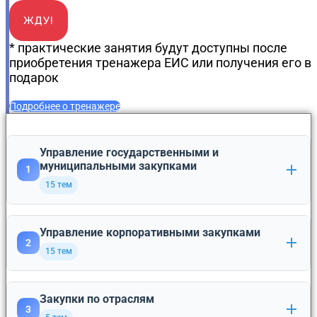
ЖДУ!
* практические занятия будут доступны после
приобретения тренажера ЕИС или получения его в
подарок
Подробнее о тренажере
Управление государственными и
муниципальными закупками
1
15 тем
Управление корпоративными закупками
Основы контрактной системы
1
2
15 тем
Участники контрактной системы
2
Общее регулирование закупок отдельных видов
Закупки по отраслям
1
Планирование закупок
3
3
юридических лиц