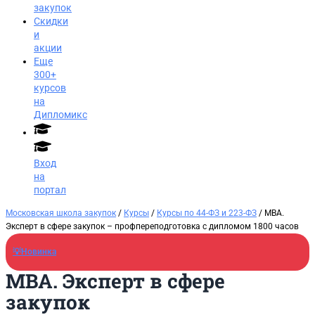
закупок
Скидки
и
акции
Еще
300+
курсов
на
Дипломикс
Вход
на
портал
Московская школа закупок
/
Курсы
/
Курсы по 44-ФЗ и 223-ФЗ
/ MBA.
Эксперт в сфере закупок​ – профпереподготовка с дипломом 1800 часов
💡Новинка
MBA. Эксперт в сфере
закупок
Заказать звонок