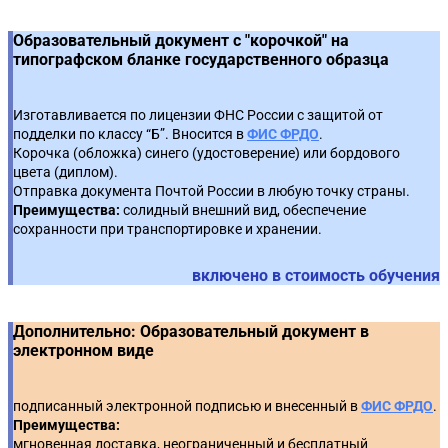
экспертиза ценности документов
8
персоналом
Предотвращение, выявление и урегулирование
Проектная деятельность в Правительстве РФ
Образовательный документ с "корочкой" на
7
Создание и ведение справочно-поисковых средств к
3
5
типографском бланке государственного образца
конфликта интересов
Экономика и организация труда
9
документам по личному составу
Содержание и сроки проекта
8
Ограничения и запреты в целях противодействия
4
Использование документов по личному составу
6
Изготавливается по лицензии ФНС России с защитой от
коррупции
подделки по классу “Б”. Вносится в
ФИС ФРДО
.
Заинтересованные стороны проекта
9
Корочка (обложка) синего (удостоверение) или бордового
Обеспечение сохранности архивных документов
7
Антикоррупционная деятельность
5
цвета (диплом).
Отправка документа Почтой России в любую точку страны.
Коммуникации в проекте
10
Применение современных информационных
Преимущества:
солидный внешний вид, обеспечение
Противодействие коррупции при осуществлении
8
6
сохранности при транспортировке и хранении.
технологий в архивном деле
закупок
Ресурсы проекта
11
включено в стоимость обучения
Закупки и затраты
12
Дополнительно: Образовательный документ в
Риски и качество
13
электронном виде
Управление интеграцией
14
подписанный электронной подписью и внесенный в
ФИС ФРДО
.
Преимущества:
мгновенная доставка, неограниченный и бесплатный