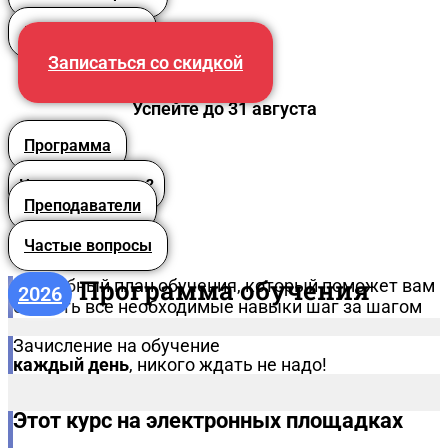
Преподаватели
Записаться со скидкой
Успейте до 31 августа
Программа
Что вы получите?
Преподаватели
Частые вопросы
Программа обучения
Подробный план обучения, который поможет вам
2026
освоить все необходимые навыки шаг за шагом
Зачисление на обучение
каждый день
, никого ждать не надо!
Этот курс на электронных площадках