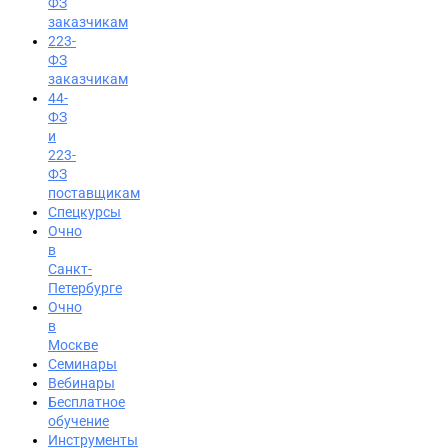
ФЗ
заказчикам
223-
ФЗ
заказчикам
44-
ФЗ
и
223-
ФЗ
поставщикам
Спецкурсы
Очно
в
Санкт-
Петербурге
Очно
в
Москве
Семинары
Вход на портал
Вебинары
Бесплатное
8 (495) 228-47-43
обучение
Инструменты