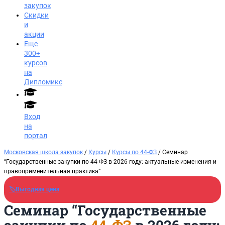
закупок
Скидки
и
акции
Еще
300+
курсов
на
Дипломикс
Вход
на
портал
Московская школа закупок
/
Курсы
/
Курсы по 44-ФЗ
/ Семинар
“Государственные закупки по 44-ФЗ в 2026 году: актуальные изменения и
правоприменительная практика”
🏷️Выгодная цена
Семинар “Государственные
Заказать звонок