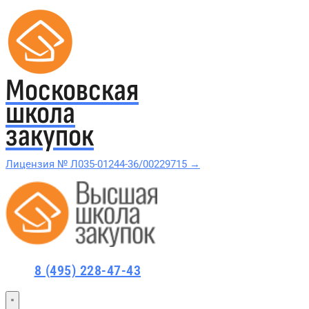
Московская
школа
закупок
Лицензия № Л035-01244-36/00229715 →
Проверить в реестре Рособрнадзора →
Все курсы 44-ФЗ и 223-ФЗ
8 (495) 228-47-43
Курсы по 44-ФЗ
Курсы по 223-ФЗ
44-ФЗ и 223-ФЗ заказчикам