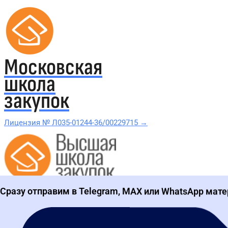
Московская
школа
закупок
Лицензия № Л035-01244-36/00229715 →
Проверить в реестре Рособрнадзора →
Сразу отправим в Telegram, MAX или WhatsApp мате
Все курсы 44-ФЗ и 223-ФЗ
Курсы по 44-ФЗ
Курсы по 223-ФЗ