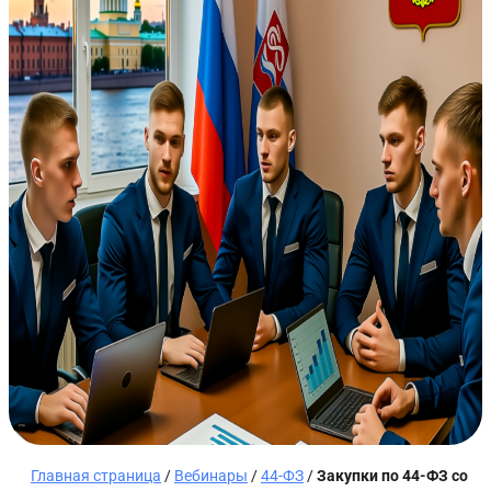
Главная страница
/
Вебинары
/
44-ФЗ
/
Закупки по 44-ФЗ со