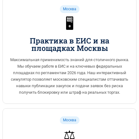
на предмет скрытых условий, которые могут стать
Москва
ловушкой. После победы четко соблюдайте сроки и форму
документов, особенно при приемке. При возникновении
🖥️
споров или претензий со стороны заказчика оперативно
готовьте обоснованные ответы и, при необходимости,
обращайтесь в ФАС для досудебного урегулирования. Это
Практика в ЕИС и на
минимизирует риски неустоек и конфликтов.
площадках Москвы
Максимальная применимость знаний для столичного рынка.
Мы обучаем работе в ЕИС и на ключевых федеральных
площадках по регламентам 2026 года. Наш интерактивный
симулятор позволяет московским специалистам оттачивать
навыки публикации закупок и подачи заявок без риска
получить блокировку или штраф на реальных торгах.
Москва
⚖️