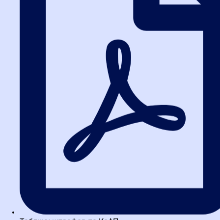
Дрибноход Сергей Леонидович
Начальник сектора управления государственного заказа
Комитета экономического развития, промышленной политики и
торговли Правительства Санкт-Петербурга. Эксперт в сфере
антикоррупционного комплаенса и...
Шигаев Валерий Юрьевич
Кандидат медицинских наук. Эксперт Национальной Ассоциации
институтов закупок России. Ведущий специалист отдела
государственного заказа Комитета по здравоохранению