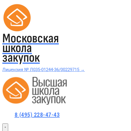
Московская
школа
закупок
Лицензия № Л035-01244-36/00229715 →
Проверить в реестре Рособрнадзора →
Все курсы 44-ФЗ и 223-ФЗ
8 (495) 228-47-43
Курсы по 44-ФЗ
Курсы по 223-ФЗ
44-ФЗ и 223-ФЗ заказчикам