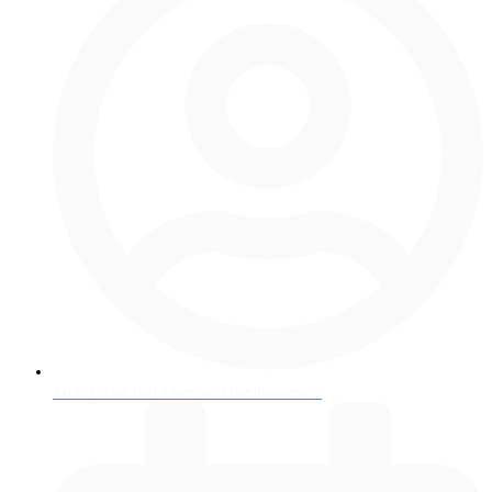
Анастасия Витальевна Омельяненко