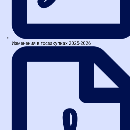
Смердов Андрей Александрович
Имеет опыт работы в правовом управлении ФАС России.
Аналитик по стандартизации закупок при Правительстве
Москвы. Эксперт специализированной организации по
Изменения в госзакупках 2025-2026
проведению...
Власюк Евгения Ивановна
Автор регламентов закупочных процессов. Финансовый
менеджер по контролю тендеров девелоперской компании
Capital Group. Автор экспертных статей в профильных изданиях