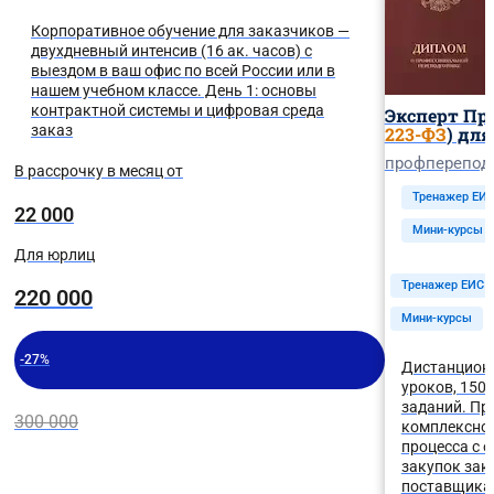
Корпоративное обучение для заказчиков —
двухдневный интенсив (16 ак. часов) с
выездом в ваш офис по всей России или в
нашем учебном классе. День 1: основы
контрактной системы и цифровая среда
Эксперт Про
заказ
223-ФЗ
) дл
профперепод
В рассрочку в месяц от
Тренажер ЕИ
22 000
Мини-курсы
Для юрлиц
Тренажер ЕИС
220 000
Мини-курсы
-27%
Дистанционн
уроков, 150
заданий. Пр
300 000
комплексног
процесса с о
закупок зак
поставщика