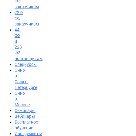
ФЗ
заказчикам
223-
ФЗ
заказчикам
44-
ФЗ
и
223-
ФЗ
поставщикам
Спецкурсы
Очно
в
Санкт-
Петербурге
Очно
в
Москве
Семинары
Вход на портал
Вебинары
Бесплатное
8 (495) 228-47-43
обучение
Инструменты