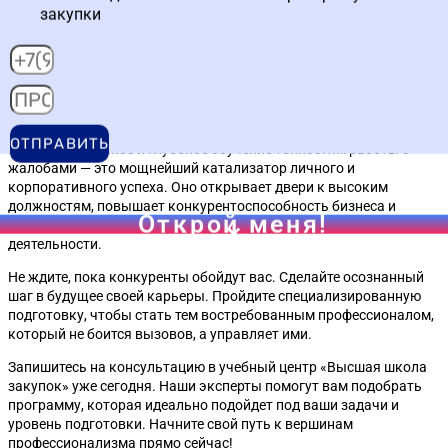
Практика ФАС меняется постоянно. Раз в квартал выходят
закупки
новые разъяснения и обзоры. Поэтому важно проходить
обучение у действующих экспертов, которые следят за
изменениями.
Вывод: ваш следующий шаг
ОТПРАВИТЬ
Целенаправленное и глубокое обучение тонкостям работы с
жалобами — это мощнейший катализатор личного и
корпоративного успеха. Оно открывает двери к высоким
должностям, повышает конкурентоспособность бизнеса и
Открой меня!
создает прочный правовой фундамент для любой закупочной
деятельности.
Не ждите, пока конкуренты обойдут вас. Сделайте осознанный
шаг в будущее своей карьеры. Пройдите специализированную
подготовку, чтобы стать тем востребованным профессионалом,
который не боится вызовов, а управляет ими.
Запишитесь на консультацию в учебный центр «Высшая школа
закупок» уже сегодня. Наши эксперты помогут вам подобрать
программу, которая идеально подойдет под ваши задачи и
уровень подготовки. Начните свой путь к вершинам
профессионализма прямо сейчас!