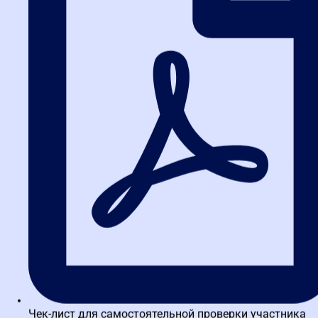
4. Какие документы нужны для
подачи жалобы?
Минимальный набор: сама жалоба, копия заявки (если вы
участник), документация о закупке, доказательства нарушения.
Чем больше подтверждающих документов, тем выше шансы на
успех.
5. Стоит ли нанимать юриста для
составления жалобы?
Если контракт стоит более 1 млн рублей — однозначно да.
Ошибка в формулировках может привести к отказу в
рассмотрении. Лучше потратить деньги на специалиста, чем
потерять контракт.
6. Как часто обновляются правила
подачи жалоб?
Чек-лист для самостоятельной проверки участника