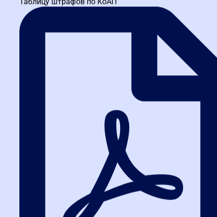
Таблицу штрафов по КоАП
антимонопольной практики.
Если вы хотите научиться защищать свои контракты, обратите
внимание на
курсы по 44-ФЗ
, где разбираются типовые ошибки
поставщиков и способы их предотвращения.
Критерии выбора
образовательной программы
При выборе курса ключевым критерием должна быть
практическая отдача, а не красивый диплом. Идеальная
программа обеспечивает симбиоз фундаментального знания
законодательной базы и интенсивного разбора реальных
кейсов. Занятия должны вести эксперты-практики, которые
непосредственно участвуют в разрешении споров.
Слушатели должны получать не просто информацию, а готовые
инструменты и шаблоны действий, которые можно применять с
первого дня после обучения. Такой подход превращает теорию в
мышечную память, позволяя действовать уверенно в любой
стрессовой ситуации.
Для наглядности сравним два подхода к обучению: