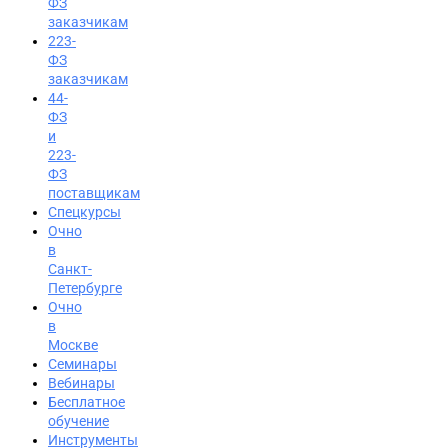
ФЗ
заказчикам
223-
ФЗ
заказчикам
44-
ФЗ
и
223-
ФЗ
поставщикам
Спецкурсы
Очно
в
Санкт-
Петербурге
Очно
в
Москве
Семинары
Вход на портал
Вебинары
Бесплатное
8 (495) 228-47-43
обучение
Инструменты