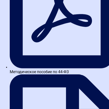
Сроки зависят от этапа закупки. По 44-ФЗ жалобу на положения
документации можно подать до окончания срока подачи
заявок. На действия комиссии — в течение 10 дней с момента
размещения протокола. Промедление может стоить вам
контракта.
2. Что делать, если жалоба
признана необоснованной?
Это не конец. Вы можете обжаловать решение ФАС в суде. Кроме
того, необоснованная жалоба — это сигнал пересмотреть свою
стратегию. Возможно, вы неправильно интерпретировали
нормы закона или недостаточно собрали доказательств.
Методическое пособие по 44-ФЗ
3. Может ли заказчик отклонить
заявку из-за жалобы?
Нет, заказчик не может отклонить заявку участника только
потому, что тот подал жалобу. Это было бы нарушением. Однако
заказчик может приостановить процедуру до рассмотрения
жалобы ФАС.