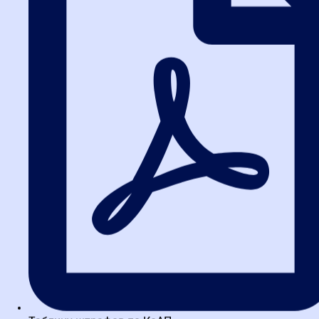
Пример из практики:
Специалист из в Московская школа
закупок, прошедший курс по жалобам, смог за год перейти с
позиции рядового менеджера на должность руководителя
отдела закупок. Его секрет? Он научился не просто оформлять
документы, а управлять конфликтами, превращая их в
возможность для улучшения процессов.
Практическая ценность для
бизнеса
Для предпринимателей и поставщиков обучение тонкостям
подачи жалоб — это не абстрактная теория, а конкретный рычаг
защиты бизнес-интересов. Грамотно составленная претензия
позволяет не только оспорить неправомерные действия
заказчика, но и активно влиять на ход торгов, устраняя
нарушения в свою пользу.
В условиях, где каждый выигранный контракт критически
важен для развития компании, эти навыки трансформируются в
стратегический актив. Современные образовательные
программы строятся вокруг отработки практических сценариев,
моделируя реальные ситуации из арбитражной и