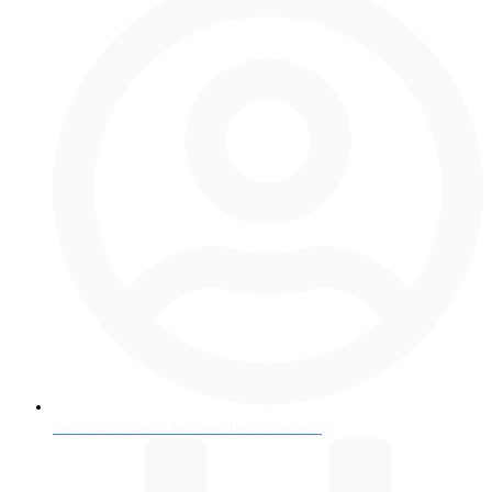
Анастасия Витальевна Омельяненко