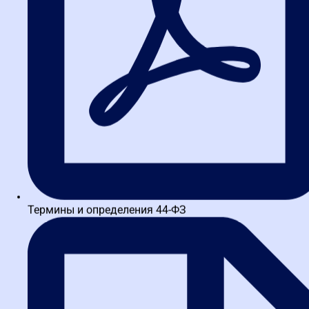
обратить внимание на специализированные программы.
Например,
курсы для поставщиков
в Высшей школе закупок
дают полное понимание того, как защитить свои интересы на
всех этапах торгов.
Карьерный капитал: как
жалобы становятся
трамплином для роста
На рынке труда наблюдается острый дефицит специалистов,
которые обладают глубинным пониманием 44-ФЗ и 223-ФЗ в
связке с антимонопольной практикой. Такие эксперты
становятся незаменимыми. Они претендуют на позиции
руководителей закупочных департаментов в крупных
госкорпорациях и частных холдингах, становятся успешными
Термины и определения 44-ФЗ
консультантами и арбитрами.
Выпускники авторитетных образовательных центров, таких как
Высшая школа закупок, часто демонстрируют стремительный
карьерный рост. Их достижения, особенно заметные с 2026 года,
служат лучшим подтверждением ценности этих знаний.
Инвестиция времени в обучение — это прямая инвестиция в свое
профессиональное будущее.