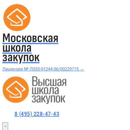
Московская
школа
закупок
Лицензия № Л035-01244-36/00229715 →
Проверить в реестре Рособрнадзора →
Все курсы 44-ФЗ и 223-ФЗ
8 (495) 228-47-43
Курсы по 44-ФЗ
Курсы по 223-ФЗ
44-ФЗ и 223-ФЗ заказчикам