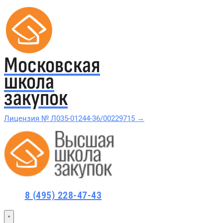
Московская
школа
закупок
Лицензия № Л035-01244-36/00229715 →
Проверить в реестре Рособрнадзора →
Все курсы 44-ФЗ и 223-ФЗ
8 (495) 228-47-43
Курсы по 44-ФЗ
Курсы по 223-ФЗ
44-ФЗ и 223-ФЗ заказчикам