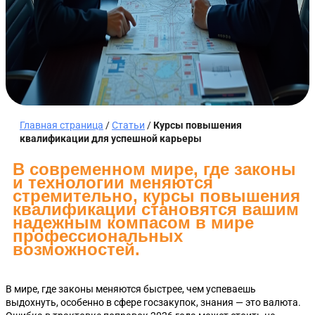
Главная страница
/
Статьи
/
Курсы повышения
квалификации для успешной карьеры
В современном мире, где законы
и технологии меняются
стремительно, курсы повышения
квалификации становятся вашим
надежным компасом в мире
профессиональных
возможностей.
В мире, где законы меняются быстрее, чем успеваешь
выдохнуть, особенно в сфере госзакупок, знания — это валюта.