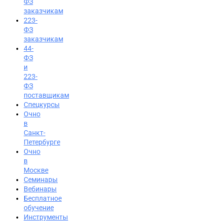
ФЗ
заказчикам
223-
ФЗ
заказчикам
44-
ФЗ
и
223-
ФЗ
поставщикам
Спецкурсы
Очно
в
Санкт-
Петербурге
Очно
в
Москве
Семинары
Вход на портал
Вебинары
Бесплатное
8 (495) 228-47-43
обучение
Инструменты