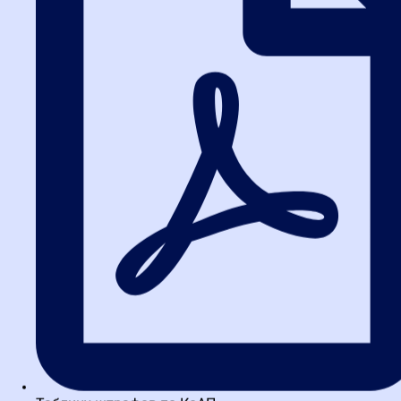
Лайфхак:
Современные
курсы повышения квалификации
включают модули по работе с цифровыми платформами. Вы не
просто узнаете, как нажимать кнопки, а поймете логику
системы.
Таблица сравнения:
Самообучение vs.
Профессиональные курсы
Чтобы вы могли принять взвешенное решение, сравним два
подхода.
Самостоятельное
Курсы повышения
Критерий
изучение
квалификации
Низкая. Информация
Высокая.
Скорость
разрозненна, поиск
Структурированные
занимает часы.
знания за 2-3 дня.
Риск устаревших
данных. Вы можете
Гарантия свежих
Актуальность
учиться по
поправок 2026 года.
отмененным нормам.
Разбор реальных кейсов,