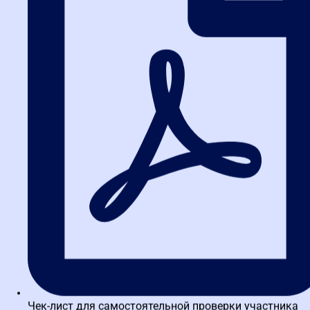
Инвестиция, которая
окупается сторицей
Знание законов — это не просто защита от штрафов. Это
возможность управлять своей карьерой. Специалист, который
разбирается в новых поправках, быстрее получает повышение,
его ценят в компании, ему доверяют сложные проекты.
Не ждите, пока конкуренты обойдут вас. Сделайте шаг к
экспертности уже сегодня. Запишитесь на
курсы повышения
квалификации
в Высшей школе закупок и получите не просто
сертификат, а реальные знания, которые работают.
Хотите узнать, какая программа подойдет именно вам?
Оставьте заявку на консультацию. Наши эксперты помогут
разобраться в вашей ситуации и подберут оптимальный курс.
Посмотрите программы для заказчиков
или
для поставщиков
—
и начните свой путь к вершинам профессии.
Об авторе
Чек-лист для самостоятельной проверки участника