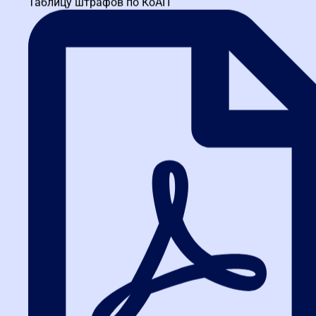
Таблицу штрафов по КоАП
Минимум. Только
Практика
ошибок, судебной
теория из интернета.
практики.
Нет. Ошибки
Эксперт укажет на
Обратная
останутся
слабые места и даст
связь
незамеченными.
рекомендации.
Сомнительный. Без
Удостоверение
Карьерный
сертификата сложно
установленного образца
рост
доказать
— весомый аргумент для
компетенции.
работодателя.
FAQ: Ответы на самые частые
вопросы
Мы собрали то, что чаще всего спрашивают наши слушатели из
России и других городов.
1. Как часто нужно проходить
курсы повышения
квалификации?