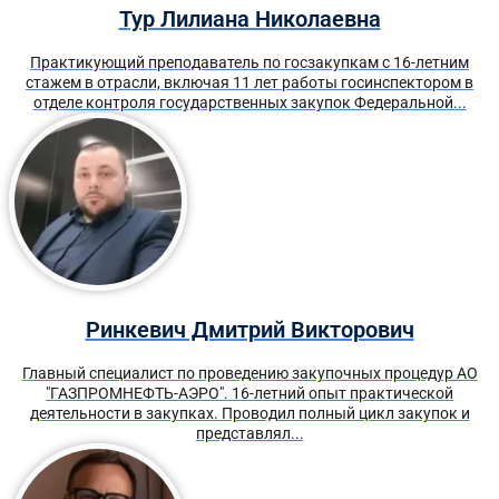
Тур Лилиана Николаевна
Практикующий преподаватель по госзакупкам с 16-летним
стажем в отрасли, включая 11 лет работы госинспектором в
отделе контроля государственных закупок Федеральной...
Ринкевич Дмитрий Викторович
Главный специалист по проведению закупочных процедур АО
"ГАЗПРОМНЕФТЬ-АЭРО". 16-летний опыт практической
деятельности в закупках. Проводил полный цикл закупок и
представлял...