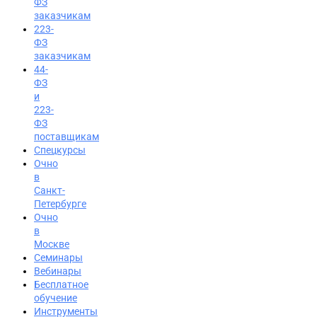
ФЗ
заказчикам
223-
ФЗ
заказчикам
44-
ФЗ
и
223-
ФЗ
поставщикам
Спецкурсы
Очно
в
Санкт-
Петербурге
Очно
в
Москве
Семинары
Вход на портал
Вебинары
Бесплатное
8 (495) 228-47-43
обучение
Инструменты