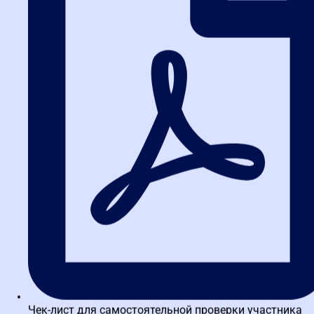
риск случайных опечаток.
Обязательно отрабатывайте полученные знания на практике.
Используйте специализированные тренажеры, чтобы довести
навыки составления документов и проведения процедур до
автоматизма. Это минимизирует человеческий фактор —
главную причину нарушений.
FAQ: Ответы на частые вопросы
об ответственности заказчика
1. Какие нарушения по 44-ФЗ
считаются самыми
распространенными?
Чаще всего заказчиков штрафуют за неправильное
обоснование начальной максимальной цены контракта (НМЦК),
нарушение сроков размещения отчетов и извещений, а также за
неверный выбор способа закупки. Также в топе — ошибки в
описании объекта закупки (избыточные требования, указание
товарных знаков без обоснования).
Чек-лист для самостоятельной проверки участника