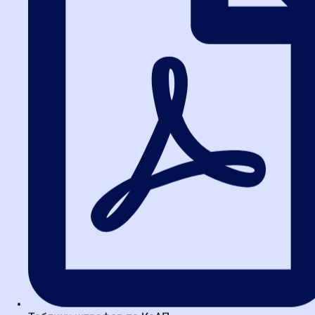
ваши тендеры стороной, опасаясь необъективных решений или
затягивания сроков. В результате — снижение конкуренции,
неэффективное расходование бюджета и срыв планов.
Срыв важных проектов
Признание закупки недействительной останавливает
финансирование и реализацию государственных или
корпоративных задач. Больница не получает оборудование,
школа — учебники, дорожная служба — материалы. И
виноватым остается заказчик, который не смог грамотно
организовать процедуру.
Как курс формирует
надежного специалиста
Качественная образовательная программа не просто
пересказывает статьи закона. Она учит мыслить как эксперта,
предвидеть проблемы и выстраивать работу превентивно. В
Высшей школе закупок курс по ответственности заказчика
построен на трех столпах: