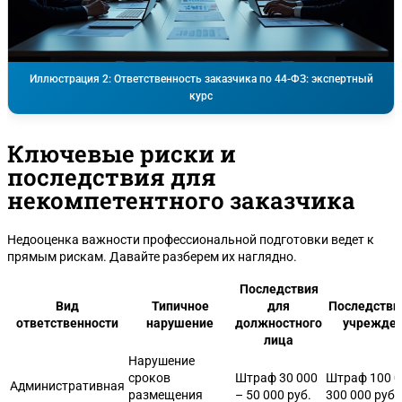
Иллюстрация 2: Ответственность заказчика по 44-ФЗ: экспертный
курс
Ключевые риски и
последствия для
некомпетентного заказчика
Недооценка важности профессиональной подготовки ведет к
прямым рискам. Давайте разберем их наглядно.
Последствия
Вид
Типичное
для
Последстви
ответственности
нарушение
должностного
учрежде
лица
Нарушение
сроков
Штраф 30 000
Штраф 100 0
Административная
размещения
– 50 000 руб.
300 000 руб.