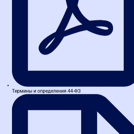
Самый распространенный вид наказания. Нарушения в
документации, процедурах проведения конкурса или
электронного аукциона, исполнении контракта караются
значительными штрафами как для должностных лиц, так и для
учреждения. Причем штрафуют не только за грубые ошибки, но
и за формальные недочеты: неправильно указанный код ОКПД2,
отсутствие обоснования НМЦК, опечатки в проекте контракта.
Дисциплинарные взыскания
Для госслужащих ошибки в закупках — прямое основание для
выговора или увольнения. Если ваша организация регулярно
попадает в предписания ФАС, это становится маркером
профессиональной непригодности контрактного управляющего.
Термины и определения 44-ФЗ
Работодатель вправе применить меры вплоть до расторжения
трудового договора.
Репутационный ущерб
Отмена закупки из-за нарушений бросает тень на надежность
заказчика. Добросовестные поставщики начинают обходить