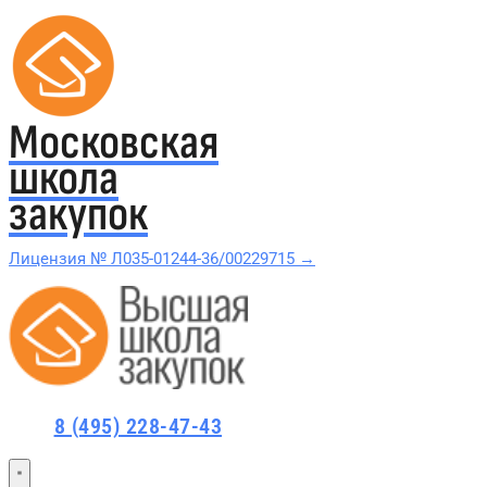
Московская
школа
закупок
Лицензия № Л035-01244-36/00229715 →
Проверить в реестре Рособрнадзора →
Все курсы 44-ФЗ и 223-ФЗ
8 (495) 228-47-43
Курсы по 44-ФЗ
Курсы по 223-ФЗ
44-ФЗ и 223-ФЗ заказчикам