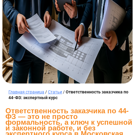
Главная страница
/
Статьи
/
Ответственность заказчика по
44-ФЗ: экспертный курс
Ответственность заказчика по 44-
ФЗ — это не просто
формальность, а ключ к успешной
и законной работе, и без
экспертного курса в Московская