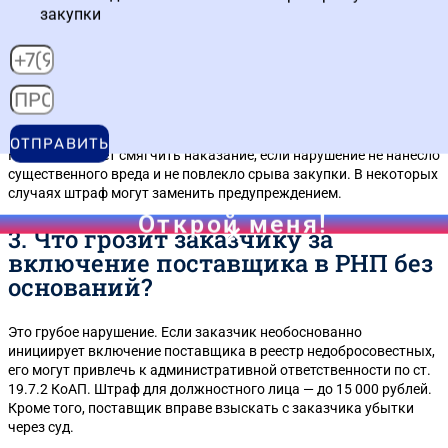
закупки
2. Могут ли привлечь к
ответственности, если нарушение
допущено впервые?
Да, могут. Закон не предусматривает автоматического
освобождения от ответственности за первое нарушение. Однако
ОТПРАВИТЬ
КоАП позволяет смягчить наказание, если нарушение не нанесло
существенного вреда и не повлекло срыва закупки. В некоторых
случаях штраф могут заменить предупреждением.
Открой меня!
3. Что грозит заказчику за
включение поставщика в РНП без
оснований?
Это грубое нарушение. Если заказчик необоснованно
инициирует включение поставщика в реестр недобросовестных,
его могут привлечь к административной ответственности по ст.
19.7.2 КоАП. Штраф для должностного лица — до 15 000 рублей.
Кроме того, поставщик вправе взыскать с заказчика убытки
через суд.