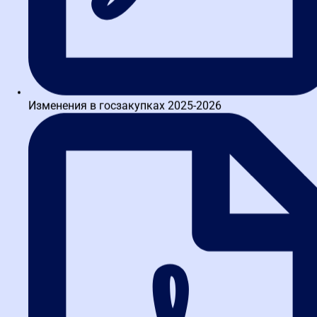
Карьерные перспективы и
выгоды для выпускников
Понимание ответственности открывает двери к новым
карьерным высотам. Вы становитесь незаменимым экспертом,
востребованным как в государственных учреждениях, так и в
Изменения в госзакупках 2025-2026
крупных коммерческих компаниях, работающих по 223-ФЗ. Это
знание — основа для:
Повышения в должности до руководителя контрактной
службы.
Успешного прохождения любых проверок (ФАС,
прокуратура, внутренний аудит).
Консультационной деятельности или запуска
собственного бизнеса в сфере тендерного сопровождения.
Уверенной работы на всех этапах закупки: от
планирования до исполнения контракта.
Для тех, кто только начинает путь в этой сфере, мы рекомендуем
наш базовый курс обучение госзакупкам с нуля, который
создает прочный фундамент для последующего углубленного
изучения специализированных тем, таких как ответственность.