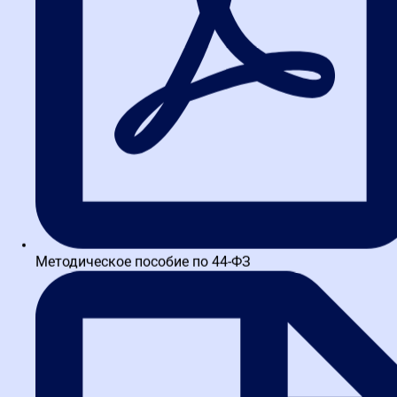
Практические лайфхаки: как
снизить риски уже сегодня
Пока вы проходите обучение, вот несколько простых, но
эффективных приемов, которые помогут избежать типовых
ошибок:
Чек-лист перед публикацией.
Создайте шаблон проверки
извещения и документации. Включите в него все
обязательные пункты: сроки, требования к участникам,
проект контракта. Проверяйте по нему каждую закупку.
Двойной контроль.
Если в вашей контрактной службе
работает несколько человек, настройте систему
взаимопроверки. Один готовит документы, второй
Методическое пособие по 44-ФЗ
проверяет. Это снижает риск пропустить ошибку.
Архивация переписки.
Сохраняйте всю переписку с
поставщиками, включая запросы разъяснений. В случае
спора это станет вашим доказательством
добросовестности.
Использование шаблонов.
Не пишите документацию с
нуля каждый раз. Используйте проверенные шаблоны,
адаптируя их под конкретную закупку. Это минимизирует