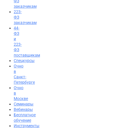
ФЗ
заказчикам
223-
ФЗ
заказчикам
44-
ФЗ
и
223-
ФЗ
поставщикам
Спецкурсы
Очно
в
Санкт-
Петербурге
Очно
в
Москве
Семинары
Вход на портал
Вебинары
Бесплатное
8 (495) 228-47-43
обучение
Инструменты