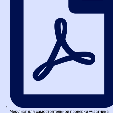
этапе закупки?
Запросите у участников подробное описание программы,
методические материалы, информацию о преподавателях (опыт,
образование, отзывы). В конкурсе используйте критерии оценки,
которые учитывают эти параметры. Не полагайтесь только на
цену.
5. Влияет ли способ закупки на
возможность получить
налоговый вычет?
Нет, способ закупки не влияет на налоговый учет. Главное —
правильно оформить договор и акт выполненных услуг.
Обучение сотрудников, связанное с их профессиональной
деятельностью, как правило, относится на расходы,
уменьшающие налогооблагаемую базу.
Вывод: как превратить
закупку в инвестицию
Чек-лист для самостоятельной проверки участника