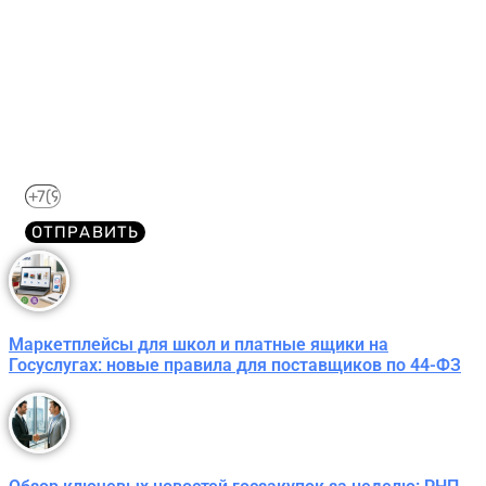
Получите краткий курс по
44-ФЗ в формате PDF
бесплатно!
Отправим его Вам сразу же в Telegram, MAX или
WhatsApp​
ОТПРАВИТЬ
Маркетплейсы для школ и платные ящики на
Госуслугах: новые правила для поставщиков по 44-ФЗ