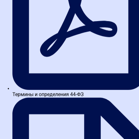
больше возможностей. Они самостоятельно разрабатывают
Положение о закупке, в котором определяют удобные для себя
процедуры. Это позволяет отойти от жестких рамок 44-ФЗ и
найти действительно лучшего исполнителя.
Стратегическое партнерство
вместо простой сделки
Корпоративные заказчики часто используют конкурсы и
запросы предложений с многоэтапной оценкой. Это позволяет
оценить не только цену, но и глубину проработки учебной
программы, ее адаптивность под бизнес-процессы компании.
Такой подход превращает закупку в поиск стратегического
партнера в области развития персонала. Особенно ценятся
провайдеры, которые понимают отраслевую специфику и имеют
Термины и определения 44-ФЗ
успешный опыт работы с крупным бизнесом в в Московская
школа закупок и других регионах.
Критерии выбора: на что
обратить внимание
Чтобы не ошибиться, проанализируйте несколько ключевых