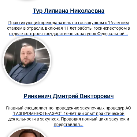
Тур Лилиана Николаевна
Практикующий преподаватель по госзакупкам с 16-летним
стажем в отрасли, включая 11 лет работы госинспектором в
отделе контроля государственных закупок Федеральной...
Ринкевич Дмитрий Викторович
Главный специалист по проведению закупочных процедур АО
"ГАЗПРОМНЕФТЬ-АЭРО". 16-летний опыт практической
деятельности в закупках. Проводил полный цикл закупок и
представлял...