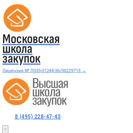
Московская
школа
закупок
Лицензия № Л035-01244-36/00229715 →
Проверить в реестре Рособрнадзора →
Все курсы 44-ФЗ и 223-ФЗ
8 (495) 228-47-43
Курсы по 44-ФЗ
Курсы по 223-ФЗ
44-ФЗ и 223-ФЗ заказчикам