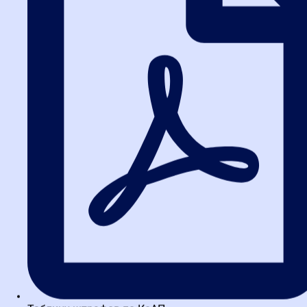
факторов перед тем, как объявлять процедуру:
Цель и сложность обучения:
Для разового вебинара
подойдет запрос котировок. Для программы
переподготовки, формирующей новую профессию,
необходим конкурс с оценкой качества.
Объем бюджета:
Аукцион максимизирует экономию, но
требует четкого ТЗ. Конкурс позволяет инвестировать в
качество, которое окупится ростом компетенций команды.
Временные рамки:
Конкурсы требуют больше времени на
подготовку. При срочной необходимости выбирайте более
быстрые методы, например, запрос котировок.
Требования к поставщику:
Если важны уникальный опыт
преподавателей или авторские методики, способ закупки
должен предусматривать оценку этих неценовых
критериев.
Таблица сравнения способов
закупки для обучения
Способ
Основной
Когда подходит для
Риски
закупки
критерий
обучения