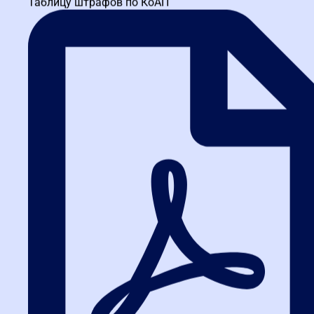
Таблицу штрафов по КоАП
Типовые курсы,
Низкое
Электронный
Минимальная
повышение
качество
аукцион
цена
квалификации с
при плохом
четким ТЗ
ТЗ
Совокупность
Профессиональная
Длительные
Открытый
критериев
переподготовка,
сроки
конкурс
(цена +
сложные
проведения
качество)
программы
Краткосрочные
Ограничение
Запрос
Минимальная
семинары,
по сумме
котировок
цена
вебинары
контракта
Корпоративное
Качество и
Сложность
Конкурс по
обучение,
адаптивность
оценки
223-ФЗ
стратегическое
программы
заявок
партнерство
Ошибки поставщиков и
заказчиков: как их избежать
На практике мы часто сталкиваемся с типичными ошибками.
Заказчики экономят на подготовке технического задания, в
результате получают формальное обучение без практической