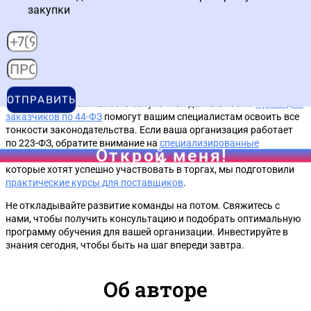
закупки
Правильный способ закупки — это ваш инструмент для поиска
надежного образовательного партнера. Не бойтесь
использовать конкурсы, если вам нужно качество, и аукционы,
если важна экономия. Главное — помните, что инвестиции в
знания вашей команды — это инвестиции в устойчивое развитие
организации. Компании, которые системно подходят к обучению
сотрудников по 44-ФЗ и 223-ФЗ, минимизируют риски штрафов и
ОТПРАВИТЬ
повышают эффективность закупочной деятельности.
Курсы для
заказчиков по 44-ФЗ
помогут вашим специалистам освоить все
тонкости законодательства. Если ваша организация работает
по 223-ФЗ, обратите внимание на
специализированные
Открой меня!
программы для корпоративных заказчиков
. А для поставщиков,
которые хотят успешно участвовать в торгах, мы подготовили
практические курсы для поставщиков
.
Не откладывайте развитие команды на потом. Свяжитесь с
нами, чтобы получить консультацию и подобрать оптимальную
программу обучения для вашей организации. Инвестируйте в
знания сегодня, чтобы быть на шаг впереди завтра.
Об авторе