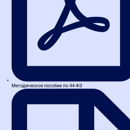
единственного поставщика?
Да, но только в случаях, предусмотренных 44-ФЗ (например, до
600 000 рублей) или Положением о закупке по 223-ФЗ. Однако
это лишает вас возможности сравнить предложения и выбрать
лучшее. Рекомендуем использовать этот способ только для
срочных или уникальных образовательных услуг.
3. Что делать, если победитель
аукциона не может обеспечить
нужное качество?
Необходимо тщательно прописывать в контракте условия
приемки. Включайте пункт о том, что оплата производится
Методическое пособие по 44-ФЗ
только после предоставления отчетных документов (программа,
сертификаты, отзывы слушателей). В случае невыполнения
требований вы имеете право расторгнуть контракт в
одностороннем порядке.
4. Как оценить качество
образовательной программы на