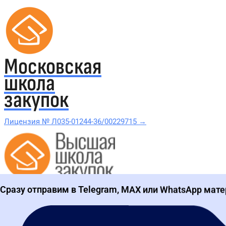
Московская
школа
закупок
Лицензия № Л035-01244-36/00229715 →
Проверить в реестре Рособрнадзора →
Сразу отправим в Telegram, MAX или WhatsApp мате
Все курсы 44-ФЗ и 223-ФЗ
Курсы по 44-ФЗ
Курсы по 223-ФЗ