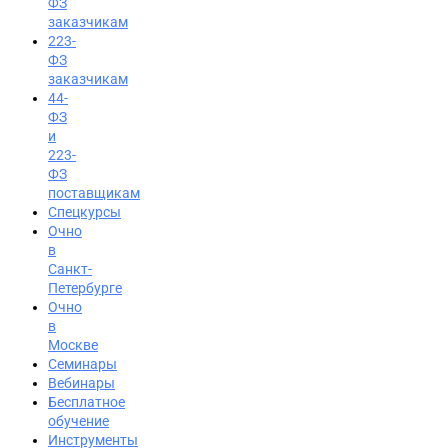
ФЗ
заказчикам
223-
ФЗ
заказчикам
44-
ФЗ
и
223-
ФЗ
поставщикам
Спецкурсы
Очно
в
Санкт-
Петербурге
Очно
в
Москве
Семинары
Вход на портал
Вебинары
Бесплатное
8 (495) 228-47-43
обучение
Инструменты