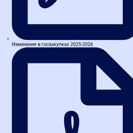
ОТПРАВИТЬ
Маркетплейсы для школ и платные ящики на
Госуслугах: новые правила для поставщиков по 44-ФЗ
Изменения в госзакупках 2025-2026
Обзор ключевых новостей госзакупок за неделю: РНП,
проверки ФАС и новые запреты
Судебный спор по 44-ФЗ: 504 часа обучения – что
важно знать заказчикам и поставщикам