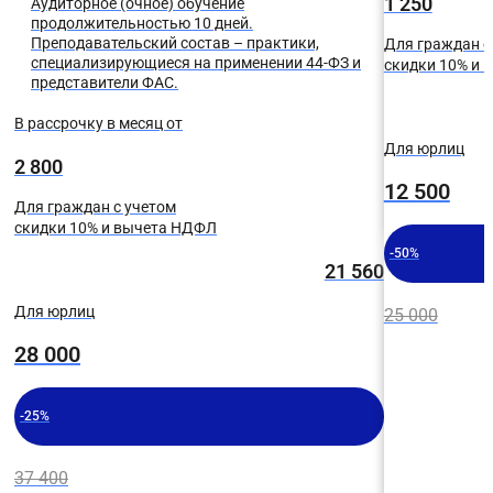
1 250
Аудиторное (очное) обучение
продолжительностью 10 дней.
Преподавательский состав – практики,
Для граждан с
специализирующиеся на применении 44-ФЗ и
скидки 10% и
представители ФАС.
В рассрочку в месяц от
Для юрлиц
2 800
12 500
Для граждан с учетом
скидки 10% и вычета НДФЛ
-50%
21 560
Для юрлиц
25 000
28 000
-25%
37 400