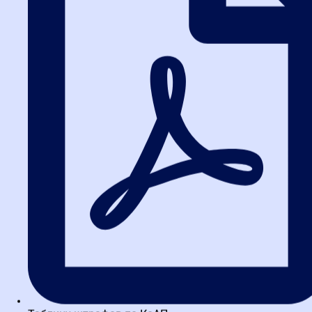
Власюк Евгения Ивановна
Автор регламентов закупочных процессов. Финансовый
менеджер по контролю тендеров девелоперской компании
Capital Group. Автор экспертных статей в профильных изданиях
(«Госзаказ...
Великанов Александр Петрович
Заместитель начальника Центрального аппарата ФАС
России,17-летний опыт работы в ФАС. Автор более 20 научных
публикаций в сфере контроля в закупках....