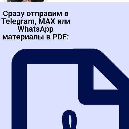
Сразу отправим в
Telegram, MAX или
Шигаев Валерий Юрьевич
WhatsApp
Кандидат медицинских наук. Эксперт Национальной Ассоциации
материалы в PDF:
институтов закупок России. Ведущий специалист отдела
государственного заказа Комитета по здравоохранению
Правительства Санкт-Петербурга. Сочетание...
Спирин Андрей Андреевич
Руководитель отдела развития продуктов обучения для
участников закупок Департамента обучения площадки РТС-