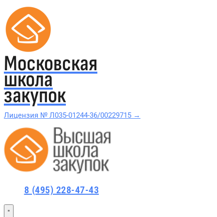
Московская
школа
закупок
Лицензия № Л035-01244-36/00229715 →
Проверить в реестре Рособрнадзора →
Все курсы 44-ФЗ и 223-ФЗ
8 (495) 228-47-43
Курсы по 44-ФЗ
Курсы по 223-ФЗ
44-ФЗ и 223-ФЗ заказчикам