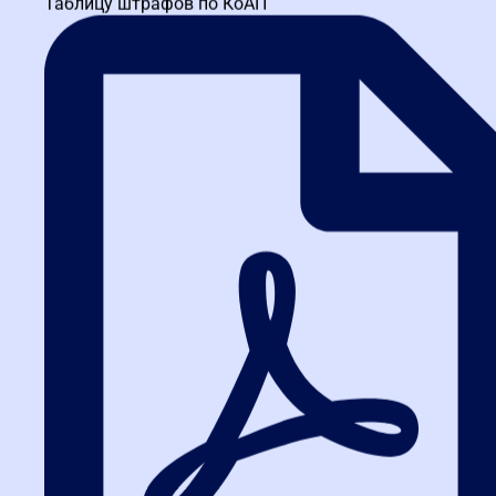
Таблицу штрафов по КоАП
Получите краткий курс по
44-ФЗ в формате PDF
бесплатно!
Отправим его Вам сразу же в Telegram, MAX или
WhatsApp​