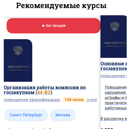
Рекомендуемые курсы
🔥 Хит продаж
Основные н
госзакупок
повышение 
Организация работы комиссии по
Повышение 
госзакупкам (
44-ФЗ
)
нарушения п
штрафы и пр
повышение квалификации
очно
108 часов
практически
работающих 
Санкт-Петербург
Москва
В рассрочку в 