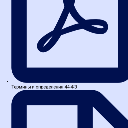
Шаг 3. Работа с поставщиками
Не ограничивайтесь формальным отбором. Ищите тех, кто
может предложить лучшее соотношение цены и качества.
Используйте механизмы предквалификации, чтобы отсеять
недобросовестных участников. Помните: ваша цель — не просто
купить дешево, а получить результат, который окупит затраты.
Роль госкомпаний в системе
закупок по 223-ФЗ
Государственные компании и корпорации — одни из самых
активных участников закупочных процессов по 223-ФЗ. На них
возлагается реализация масштабных, социально значимых и
Термины и определения 44-ФЗ
инфраструктурных проектов, от которых зависит развитие
целых регионов. В связи с этим на госкомпании ложится особая
ответственность за обеспечение максимальной прозрачности,
обоснованности и экономической целесообразности каждой
закупки.
Эффективное управление закупками в рамках 223-ФЗ позволяет
этим организациям не только выполнять свои уставные задачи,