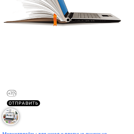
Получите краткий курс по
44-ФЗ в формате PDF
бесплатно!
Отправим его Вам сразу же в Telegram, MAX или
WhatsApp​
ОТПРАВИТЬ