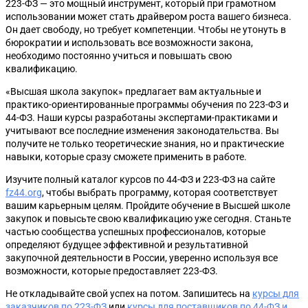
223-ФЗ — это мощный инструмент, который при грамотном
использовании может стать драйвером роста вашего бизнеса.
Он дает свободу, но требует компетенции. Чтобы не утонуть в
бюрократии и использовать все возможности закона,
необходимо постоянно учиться и повышать свою
квалификацию.
«Высшая школа закупок» предлагает вам актуальные и
практико-ориентированные программы обучения по 223-ФЗ и
44-ФЗ. Наши курсы разработаны экспертами-практиками и
учитывают все последние изменения законодательства. Вы
получите не только теоретические знания, но и практические
навыки, которые сразу сможете применить в работе.
Изучите полный каталог курсов по 44-ФЗ и 223-ФЗ на сайте
fz44.org
, чтобы выбрать программу, которая соответствует
вашим карьерным целям. Пройдите обучение в Высшей школе
закупок и повысьте свою квалификацию уже сегодня. Станьте
частью сообщества успешных профессионалов, которые
определяют будущее эффективной и результативной
закупочной деятельности в России, уверенно используя все
возможности, которые предоставляет 223-ФЗ.
Не откладывайте свой успех на потом. Запишитесь на
курсы для
заказчиков по 223-ФЗ
или
курсы для поставщиков по 44-ФЗ и