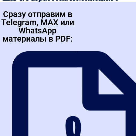
закупках
Сразу отправим в
Это ваш главный документ. Он должен детально
Telegram, MAX или
регламентировать каждый этап: от планирования и размещения
WhatsApp
планов в ЕИС до определения победителя и заключения
контракта. Уделите особое внимание выбору способа закупки.
материалы в PDF:
Например, для консультационных услуг лучше подойдет запрос
предложений с акцентом на квалификацию, а для стандартных
товаров — электронный аукцион.
Шаг 2. Стратегическое
планирование
Эффективная система закупок — это не только соблюдение
формальностей. Это стратегическое управление. Она позволяет
привлекать надежных подрядчиков, минимизировать риски
срыва сроков и формировать долгосрочные партнерские
отношения. Многие компании, активно использующие
инструментарий закона с
2026
года, отмечают, что такая
гибкость стимулирует инновации и позволяет быстрее
реагировать на изменения рынка.