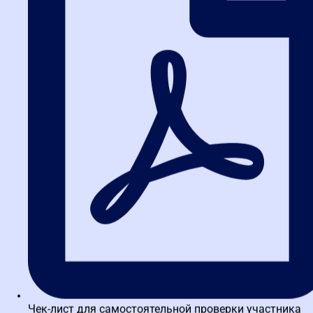
государственных холдингов или специализированных
закупочных центрах.
Накопленный опыт и экспертиза открывают двери в
предпринимательство: можно создать собственное
консалтинговое агентство по сопровождению закупок,
заниматься аудитом закупочной деятельности или, как и мы,
передавать знания, обучая новых специалистов. Инвестиция в
образование в области 223-ФЗ многократно окупается, ведя к
финансовой независимости и признанию в профессиональном
сообществе. В условиях динамичного рынка по всей России
карьерные перспективы в этой сфере исключительно яркие, а
спрос на грамотных экспертов, особенно с учетом эволюции
закона с
2026
года, продолжает уверенно расти.
Часто задаваемые вопросы
(FAQ)
1. В чем главное отличие 223-ФЗ от
44-ФЗ для поставщика?
Чек-лист для самостоятельной проверки участника