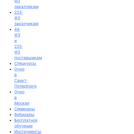
ФЗ
заказчикам
223-
ФЗ
заказчикам
44-
ФЗ
и
223-
ФЗ
поставщикам
Спецкурсы
Очно
в
Санкт-
Петербурге
Очно
в
Москве
Семинары
Вход на портал
Вебинары
Бесплатное
8 (495) 228-47-43
обучение
Инструменты