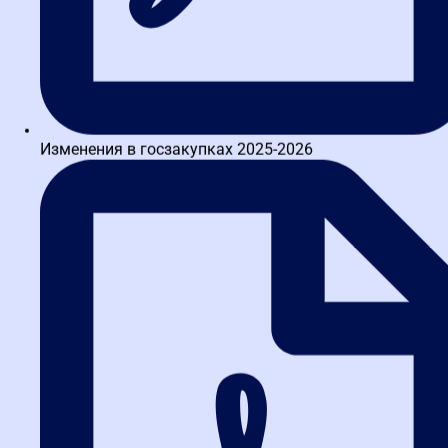
курсы как для представителей заказчиков, так и для
поставщиков. Для бизнеса, особенно в регионах России, участие
в закупках по 223-ФЗ — это значительный канал сбыта и
развития. Наши программы помогают местным компаниям
активно и успешно интегрироваться в эту систему. С
2026
года
мы также предлагаем комплексные курсы, объединяющие
знания по 44-ФЗ и 223-ФЗ, что идеально подходит для
специалистов, которым необходимо свободно ориентироваться
Изменения в госзакупках 2025-2026
в обеих системах регулирования.
Сравнение 223-ФЗ и 44-ФЗ:
ключевые отличия
Чтобы лучше понять преимущества 223-ФЗ, давайте сравним его
с 44-ФЗ. Эта таблица поможет вам увидеть разницу наглядно.
Критерий
223-ФЗ
44-ФЗ
Гибкость и
Основной
Жесткая регламентация и
самостоятельность
принцип
контроль
заказчика
Разрабатывается
Положение о
Утверждается на основе
заказчиком
закупках
типовых документов