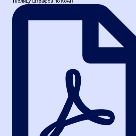
Таблицу штрафов по КоАП
бизнеса, инвестиция в профессиональное образование
становится стратегическим решением. «Высшая школа закупок»
предлагает актуальные образовательные программы,
разработанные с учетом всех последних изменений
законодательства, вступивших в силу с
2026
года. Наши курсы
позволяют не только изучить теорию 223-ФЗ, но и отработать
практические навыки на реальных кейсах. Выпускники школы
успешно строят карьеру, становясь востребованными
экспертами по всей России, где спрос на квалифицированных
специалистов в сфере закупок продолжает устойчиво расти.
Образовательные программы для
поставщиков и заказчиков
Понимание механизмов 223-ФЗ критически важно для обеих
сторон закупочного процесса. Для заказчиков — это
возможность выстроить оптимальные процедуры,
минимизировать риски и обеспечить лучшие условия. Для
поставщиков — шанс грамотно подготовить
конкурентоспособную заявку, отстоять свои права в случае
спорных ситуаций и выигрывать выгодные контракты.
«Высшая школа закупок» разработала специализированные