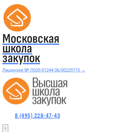
Московская
школа
закупок
Лицензия № Л035-01244-36/00229715 →
Проверить в реестре Рособрнадзора →
Все курсы 44-ФЗ и 223-ФЗ
8 (495) 228-47-43
Курсы по 44-ФЗ
Курсы по 223-ФЗ
44-ФЗ и 223-ФЗ заказчикам