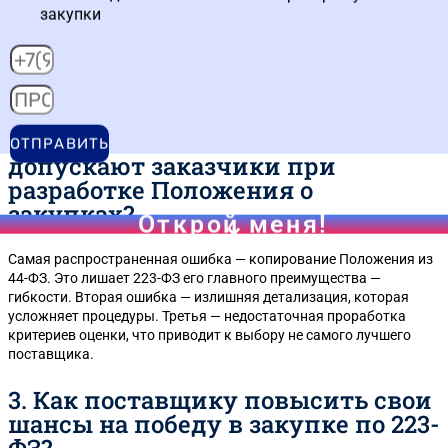
Главное отличие — в гибкости. По 223-ФЗ заказчик сам
закупки
устанавливает правила игры в своем Положении о закупках.
Это значит, что требования к участникам, критерии оценки и
процедуры могут сильно отличаться в разных компаниях.
Поставщику нужно внимательно изучать документацию каждой
конкретной закупки, а не полагаться на единый шаблон.
2. Какие типичные ошибки
ОТПРАВИТЬ
допускают заказчики при
разработке Положения о
закупках?
Открой меня!
Самая распространенная ошибка — копирование Положения из
44-ФЗ. Это лишает 223-ФЗ его главного преимущества —
гибкости. Вторая ошибка — излишняя детализация, которая
усложняет процедуры. Третья — недостаточная проработка
критериев оценки, что приводит к выбору не самого лучшего
поставщика.
3. Как поставщику повысить свои
шансы на победу в закупке по 223-
ФЗ?