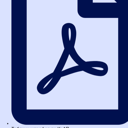
но и вносить весомый вклад в экономическое развитие.
Привлекая к работе малый и средний бизнес, создавая новые
рабочие места и внедряя передовые технологии, госкомпании
становятся катализаторами роста. Их деятельность,
выстроенная на принципах 223-ФЗ, демонстрирует, как баланс
между предоставленной свободой и необходимой публичной
ответственностью служит на благо всей экономики страны.
Повышение квалификации —
ключ к успеху в закупочной
деятельности
Динамичная правовая среда и сложность закупочных
процессов делают непрерывное обучение не просто
рекомендацией, а насущной необходимостью для любого
специалиста. Глубокое понимание нюансов 223-ФЗ, умение
применять его нормы на практике и разрабатывать
эффективные внутренние документы — это компетенции,
которые высоко ценятся на рынке труда.
Для карьерного роста, будь то в крупной корпорации,
госкомпании или в рамках собственного консалтингового